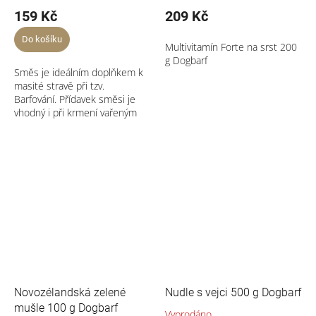
159 Kč
209 Kč
Do košíku
Multivitamín Forte na srst 200
g Dogbarf
Směs je ideálním doplňkem k
masité stravě při tzv.
Barfování. Přídavek směsi je
vhodný i při krmení vařeným
masem, ke...
Novozélandská zelené
Nudle s vejci 500 g Dogbarf
mušle 100 g Dogbarf
Vyprodáno