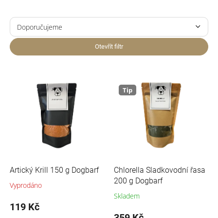
Ř
a
Doporučujeme
z
Nejlevnější
e
Otevřít filtr
n
Nejdražší
í
V
p
ý
Nejprodávanější
r
p
Tip
o
i
Abecedně
d
s
u
p
k
r
t
o
ů
d
u
Artický Krill 150 g Dogbarf
Chlorella Sladkovodní řasa
k
200 g Dogbarf
Vyprodáno
t
Skladem
ů
119 Kč
359 Kč