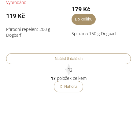
Vyprodáno
179 Kč
119 Kč
Do košíku
Přírodní repelent 200 g
Spirulina 150 g Dogbarf
Dogbarf
Načíst 5 dalších
S
1
2
t
O
r
17
položek celkem
v
á
l
Nahoru
n
á
k
o
d
v
a
á
c
n
í
í
p
r
v