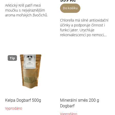
Arktický Krill patří mezi
Do košíku
moučku s nejvýraznějším
aroma mořských živočichů.
Chlorella má silné antioxidační
účinky a podporuje činnost i
funkci jater. Urychluje
rekonvalescenci po nemoci,...
Tip
Kelpa Dogbarf 500g
Minerální směs 200 g
Dogbarf
Vyprodáno
Vyprodáno