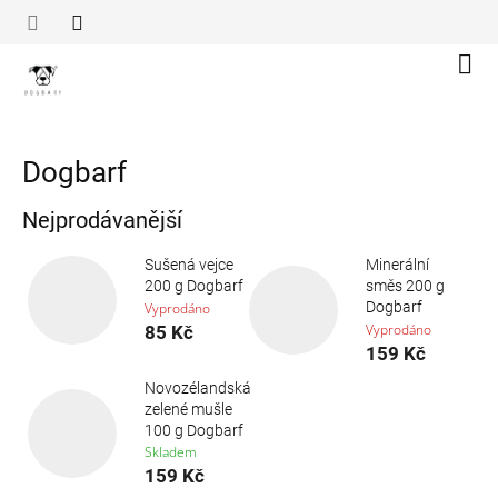
Přejít
na
obsah
Náku
koší
Dogbarf
Nejprodávanější
Sušená vejce
Minerální
200 g Dogbarf
směs 200 g
Dogbarf
Vyprodáno
Vyprodáno
85 Kč
159 Kč
Novozélandská
zelené mušle
100 g Dogbarf
Skladem
159 Kč