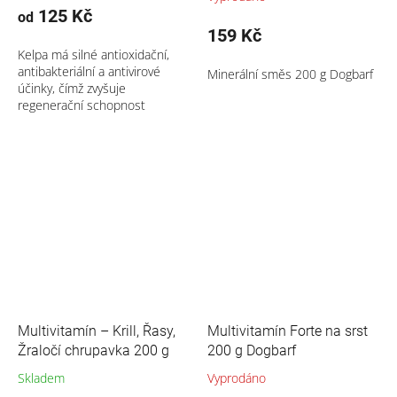
125 Kč
od
159 Kč
Kelpa má silné antioxidační,
antibakteriální a antivirové
Minerální směs 200 g Dogbarf
účinky, čímž zvyšuje
regenerační schopnost
organismu.
Multivitamín – Krill, Řasy,
Multivitamín Forte na srst
Žraločí chrupavka 200 g
200 g Dogbarf
Skladem
Vyprodáno