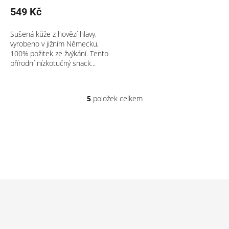
549 Kč
Sušená kůže z hovězí hlavy,
vyrobeno v jižním Německu,
100% požitek ze žvýkání. Tento
přírodní nízkotučný snack...
5
položek celkem
O
v
l
á
d
a
c
í
p
Z
r
á
v
p
k
a
y
v