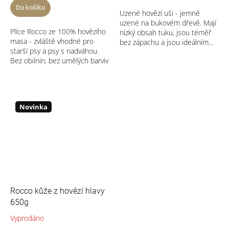
Do košíku
Uzené hovězí uši - jemně
uzené na bukovém dřevě. Mají
Plíce Rocco ze 100% hovězího
nízký obsah tuku, jsou téměř
masa - zvláště vhodné pro
bez zápachu a jsou ideálním...
starší psy a psy s nadváhou.
Bez obilnin, bez umělých barviv
a...
Novinka
Rocco kůže z hovězí hlavy
650g
Vyprodáno