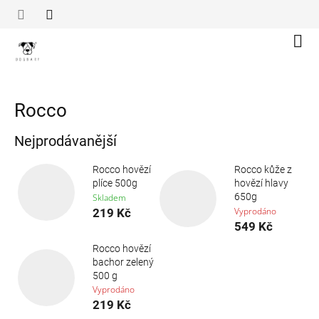
Přejít
na
obsah
Náku
koší
Rocco
Nejprodávanější
Rocco hovězí
Rocco kůže z
plíce 500g
hovězí hlavy
650g
Skladem
Vyprodáno
219 Kč
549 Kč
Rocco hovězí
bachor zelený
500 g
Vyprodáno
219 Kč