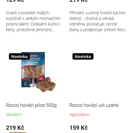
Snack v podobě malých
Přírodní, sušený hovězí bachor
kostiček s velkým motivačním
zelený - chutná a zdravá
potenciálem: Delikátní kuřecí
odměna, poskytuje cenné
filety, proložené jemnými...
živiny a podporuje střevní flóru
Novinka
Novinka
Rocco hovězí plíce 500g
Rocco hovězí uši uzené
Skladem
Vyprodáno
219 Kč
159 Kč