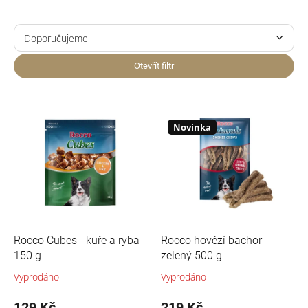
Ř
a
Doporučujeme
z
Nejlevnější
e
Otevřít filtr
n
Nejdražší
í
V
p
ý
Nejprodávanější
r
p
Novinka
o
i
Abecedně
d
s
u
p
k
r
t
o
ů
d
u
Rocco Cubes - kuře a ryba
Rocco hovězí bachor
k
150 g
zelený 500 g
t
Vyprodáno
Vyprodáno
ů
129 Kč
219 Kč