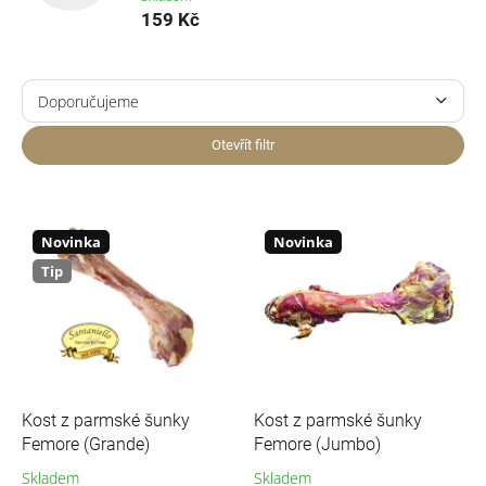
159 Kč
Ř
a
Doporučujeme
z
Nejlevnější
e
Otevřít filtr
n
Nejdražší
í
V
p
ý
Nejprodávanější
r
p
Novinka
Novinka
o
i
Abecedně
Tip
d
s
u
p
k
r
t
o
ů
d
u
Kost z parmské šunky
Kost z parmské šunky
k
Femore (Grande)
Femore (Jumbo)
t
Skladem
Skladem
ů