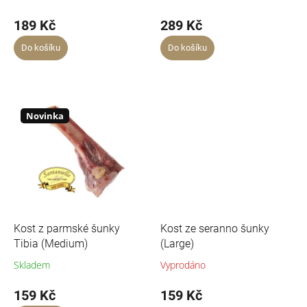
189 Kč
289 Kč
Do košíku
Do košíku
Novinka
Kost z parmské šunky
Kost ze seranno šunky
Tibia (Medium)
(Large)
Skladem
Vyprodáno
159 Kč
159 Kč