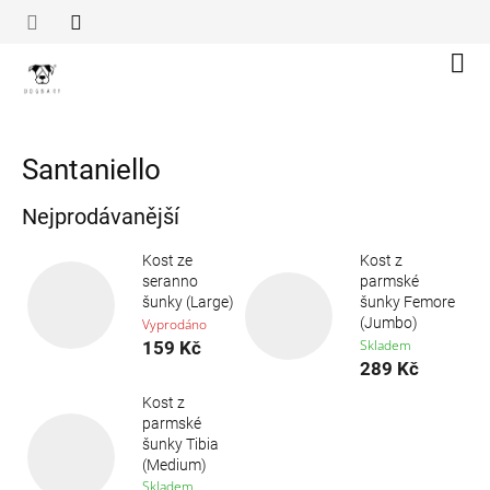
Přejít
na
obsah
Náku
koší
Santaniello
Nejprodávanější
Kost ze
Kost z
seranno
parmské
šunky (Large)
šunky Femore
(Jumbo)
Vyprodáno
Skladem
159 Kč
289 Kč
Kost z
parmské
šunky Tibia
(Medium)
Skladem