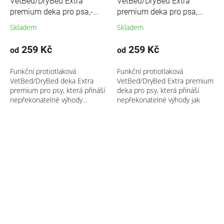
VetBed/DryBed Extra
VetBed/DryBed Extra
premium deka pro psa,-
premium deka pro psa,
tmavě hnědá - žíhaná
antracit- modrá včelička
Skladem
Skladem
259 Kč
259 Kč
od
od
Funkční protiotlaková
Funkční protiotlaková
VetBed/DryBed deka Extra
VetBed/DryBed Extra premium
premium pro psy, která přináší
deka pro psy, která přináší
nepřekonatelné výhody...
nepřekonatelné výhody jak
pro...