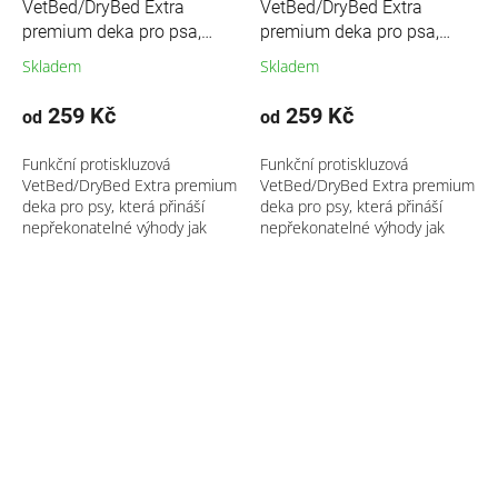
VetBed/DryBed Extra
VetBed/DryBed Extra
premium deka pro psa,
premium deka pro psa,
zelená- motiv Ovečka
růžová- motiv kostka
Skladem
Skladem
Shaun
259 Kč
259 Kč
od
od
Funkční protiskluzová
Funkční protiskluzová
VetBed/DryBed Extra premium
VetBed/DryBed Extra premium
deka pro psy, která přináší
deka pro psy, která přináší
nepřekonatelné výhody jak
nepřekonatelné výhody jak
pro...
pro...