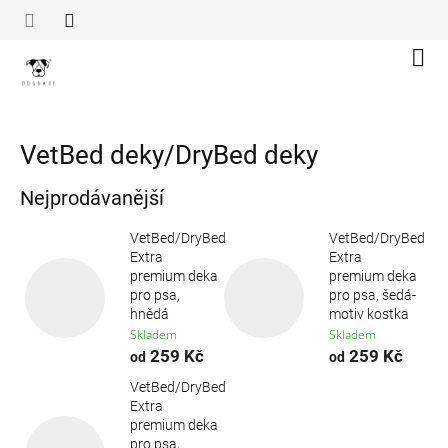
Přejít
na
obsah
Náku
koší
VetBed deky/DryBed deky
Nejprodávanější
VetBed/DryBed
VetBed/DryBed
Extra
Extra
premium deka
premium deka
pro psa,
pro psa, šedá-
hnědá
motiv kostka
Skladem
Skladem
259 Kč
259 Kč
od
od
VetBed/DryBed
Extra
premium deka
pro psa,