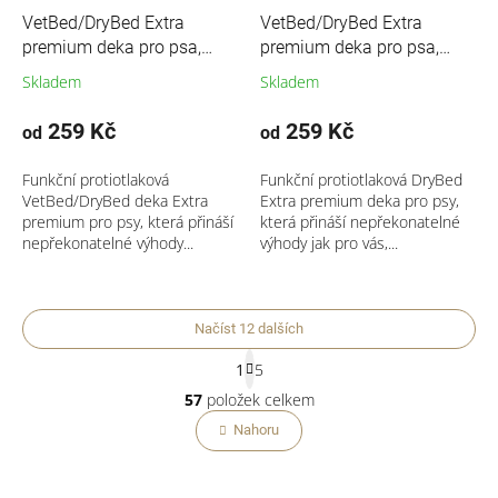
VetBed/DryBed Extra
VetBed/DryBed Extra
premium deka pro psa,
premium deka pro psa,
zelená- motiv tlapky
hnědá
Skladem
Skladem
259 Kč
259 Kč
od
od
Funkční protiotlaková
Funkční protiotlaková DryBed
VetBed/DryBed deka Extra
Extra premium deka pro psy,
premium pro psy, která přináší
která přináší nepřekonatelné
nepřekonatelné výhody...
výhody jak pro vás,...
Načíst 12 dalších
S
1
5
t
O
r
57
položek celkem
v
á
l
Nahoru
n
á
k
o
d
v
a