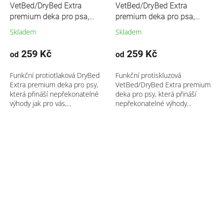
VetBed/DryBed Extra
VetBed/DryBed Extra
premium deka pro psa,
premium deka pro psa,
modrá- motiv kostka
moka-hnědá tlapka
Skladem
Skladem
259 Kč
259 Kč
od
od
Funkční protiotlaková DryBed
Funkční protiskluzová
Extra premium deka pro psy,
VetBed/DryBed Extra premium
která přináší nepřekonatelné
deka pro psy, která přináší
výhody jak pro vás,...
nepřekonatelné výhody...