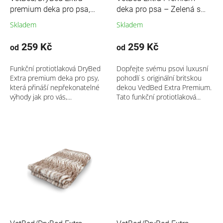
k
premium deka pro psa,
deka pro psa – Zelená s
t
šedá- motiv kostka
motivem jahody (Originál z
Skladem
Skladem
ů
Velké Británie)
259 Kč
259 Kč
od
od
Funkční protiotlaková DryBed
Dopřejte svému psovi luxusní
Extra premium deka pro psy,
pohodlí s originální britskou
která přináší nepřekonatelné
dekou VedBed Extra Premium.
výhody jak pro vás,...
Tato funkční protiotlaková...