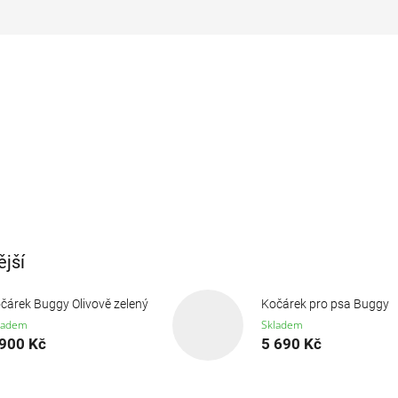
jší
čárek Buggy Olivově zelený
Kočárek pro psa Buggy
ladem
Skladem
 900 Kč
5 690 Kč