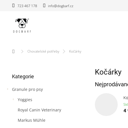
Přejít
723 467 178
info@dogbarf.cz
na
obsah
Domů
Chovatelské potřeby
Kočárky
P
Kočárky
Přeskočit
o
Kategorie
kategorie
s
Nejprodávaně
t
Granule pro psy
r
a
Ko
Yoggies
n
Sk
n
Royal Canin Veterinary
4
í
Markus Mühle
p