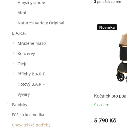
a
3
položek celkem
Hmyzí granule
n
e
Almi
V
l
ý
Nature's Variety Original
p
Novinka
B.A.R.F.
i
s
Mražené maso
p
r
Konzervy
o
Oleje
d
u
Přílohy B.A.R.F.
k
t
Hotový B.A.R.F.
ů
Vývary
Kočárek pro psa
Pamlsky
Skladem
Péče a kosmetika
5 790 Kč
Chovatelské potřeby