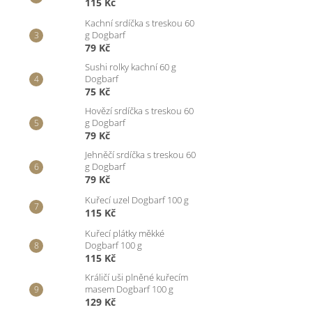
115 Kč
Kachní srdíčka s treskou 60
g Dogbarf
79 Kč
Sushi rolky kachní 60 g
Dogbarf
75 Kč
Hovězí srdíčka s treskou 60
g Dogbarf
79 Kč
Jehněčí srdíčka s treskou 60
g Dogbarf
79 Kč
Kuřecí uzel Dogbarf 100 g
115 Kč
Kuřecí plátky měkké
Dogbarf 100 g
115 Kč
Králičí uši plněné kuřecím
masem Dogbarf 100 g
129 Kč