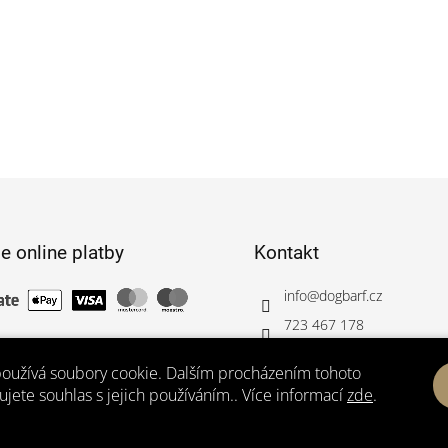
e online platby
Kontakt
info
@
dogbarf.cz
723 467 178
http://facebook.com/dogba
oužívá soubory cookie. Dalším procházením tohoto
dogbarf_cz/
jete souhlas s jejich používáním.. Více informací
zde
.