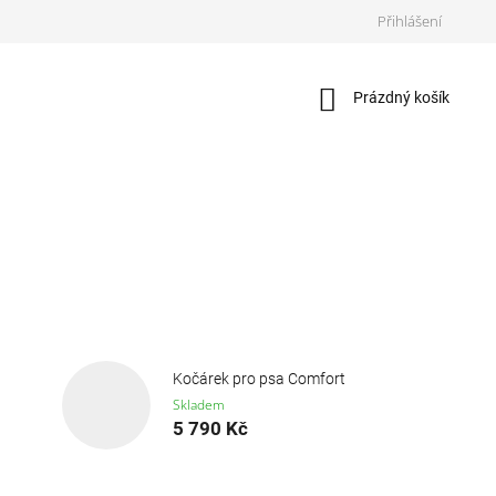
Přihlášení
Nákupní
Prázdný košík
košík
Kočárek pro psa Comfort
Skladem
5 790 Kč
Ř