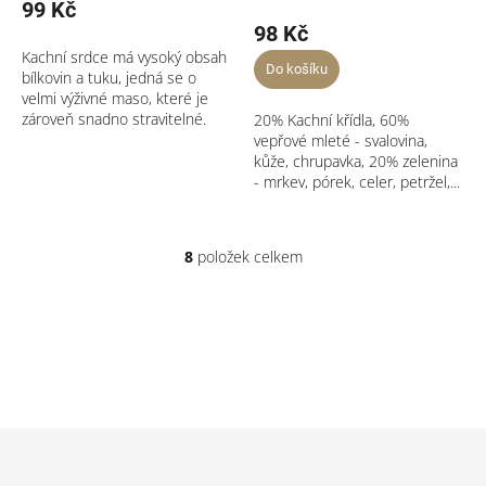
99 Kč
98 Kč
Kachní srdce má vysoký obsah
Do košíku
bílkovin a tuku, jedná se o
velmi výživné maso, které je
zároveň snadno stravitelné.
20% Kachní křídla, 60%
vepřové mleté - svalovina,
kůže, chrupavka, 20% zelenina
- mrkev, pórek, celer, petržel,...
8
položek celkem
O
v
l
á
d
a
c
í
p
Z
r
á
v