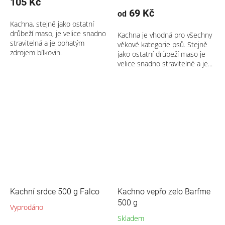
105 Kč
69 Kč
od
Kachna, stejně jako ostatní
drůbeží maso, je velice snadno
Kachna je vhodná pro všechny
stravitelná a je bohatým
věkové kategorie psů. Stejně
zdrojem bílkovin.
jako ostatní drůbeží maso je
velice snadno stravitelné a je...
Kachní srdce 500 g Falco
Kachno vepřo zelo Barfme
500 g
Vyprodáno
Skladem