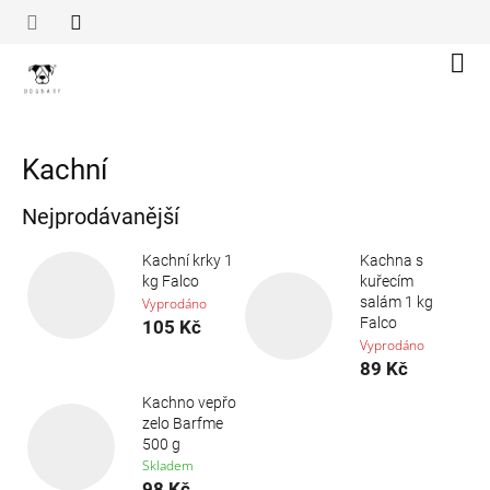
Přejít
na
obsah
Náku
koší
Kachní
Nejprodávanější
Kachní krky 1
Kachna s
kg Falco
kuřecím
salám 1 kg
Vyprodáno
Falco
105 Kč
Vyprodáno
89 Kč
Kachno vepřo
zelo Barfme
500 g
Skladem
98 Kč