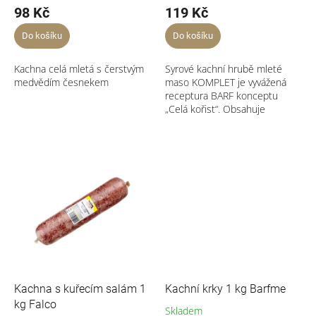
98 Kč
119 Kč
Do košíku
Do košíku
Kachna celá mletá s čerstvým
Syrové kachní hrubě mleté
medvědím česnekem
maso KOMPLET je vyvážená
receptura BARF konceptu
„Celá kořist“. Obsahuje
Svalovinu /...
Kachna s kuřecím salám 1
Kachní krky 1 kg Barfme
kg Falco
Skladem