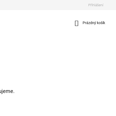
Přihlášení
Nákupní
Prázdný košík
košík
ujeme.