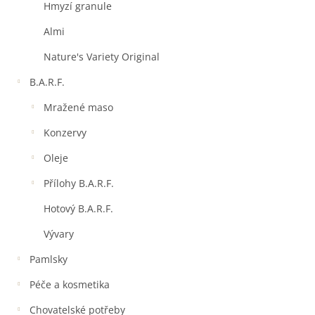
a
Hmyzí granule
n
e
Almi
l
Nature's Variety Original
B.A.R.F.
Mražené maso
Konzervy
Oleje
Přílohy B.A.R.F.
Hotový B.A.R.F.
Vývary
Pamlsky
Péče a kosmetika
Chovatelské potřeby