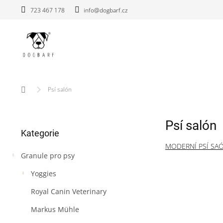
Přejít
723 467 178
info@dogbarf.cz
na
obsah
Domů
Psí salón
P
Psí salón
Přeskočit
o
Kategorie
kategorie
s
MODERNÍ PSÍ SA
t
Granule pro psy
r
a
Yoggies
n
n
Royal Canin Veterinary
í
Markus Mühle
p