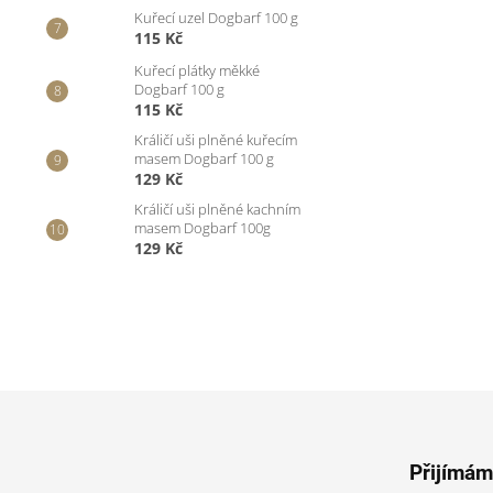
Kuřecí uzel Dogbarf 100 g
115 Kč
Kuřecí plátky měkké
Dogbarf 100 g
115 Kč
Králičí uši plněné kuřecím
masem Dogbarf 100 g
129 Kč
Králičí uši plněné kachním
masem Dogbarf 100g
129 Kč
Z
á
p
Přijímám
a