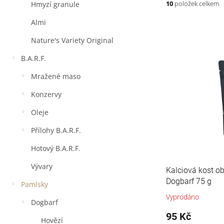
a
10
položek celkem
Hmyzí granule
n
e
Almi
V
l
ý
Nature's Variety Original
p
B.A.R.F.
i
s
Mražené maso
p
r
Konzervy
o
Oleje
d
u
Přílohy B.A.R.F.
k
t
Hotový B.A.R.F.
ů
Vývary
Kalciová kost 
Dogbarf 75 g
Pamlsky
Vyprodáno
Dogbarf
95 Kč
Hovězí