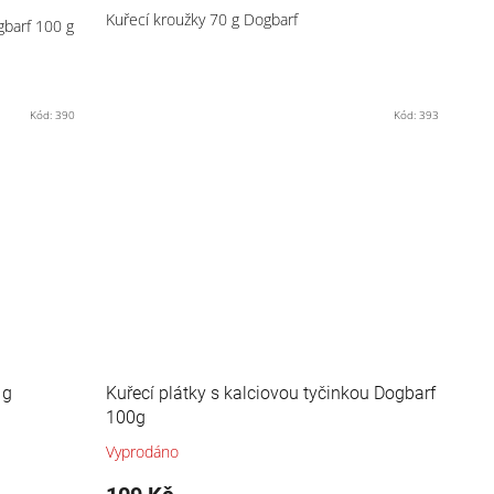
Kuřecí kroužky 70 g Dogbarf
gbarf 100 g
Kód:
390
Kód:
393
 g
Kuřecí plátky s kalciovou tyčinkou Dogbarf
100g
Vyprodáno