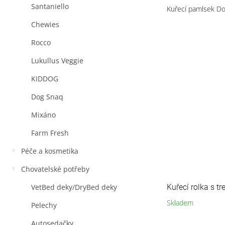
Santaniello
Kuřecí pamlsek Do
Chewies
Rocco
Lukullus Veggie
KIDDOG
Dog Snaq
Mixáno
Farm Fresh
Péče a kosmetika
Chovatelské potřeby
Kuřecí rolka s t
VetBed deky/DryBed deky
Skladem
Pelechy
Autosedačky