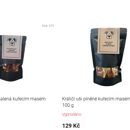
Kód:
375
obalená kuřecím masem
Králičí uši plněné kuřecím mase
100 g
Vyprodáno
129 Kč