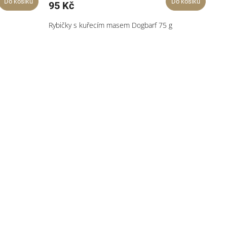
Do košíku
Do košíku
95 Kč
Rybičky s kuřecím masem Dogbarf 75 g