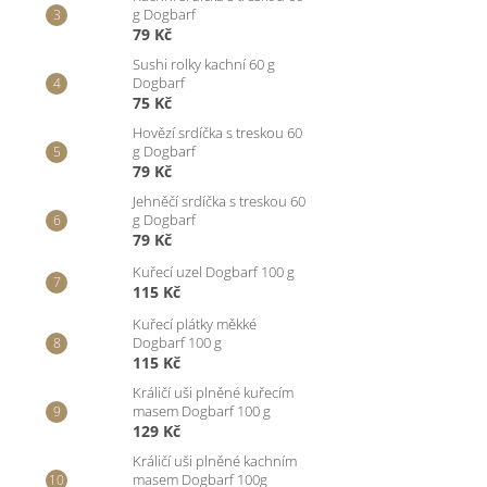
g Dogbarf
79 Kč
Sushi rolky kachní 60 g
Dogbarf
75 Kč
Hovězí srdíčka s treskou 60
g Dogbarf
79 Kč
Jehněčí srdíčka s treskou 60
g Dogbarf
79 Kč
Kuřecí uzel Dogbarf 100 g
115 Kč
Kuřecí plátky měkké
Dogbarf 100 g
115 Kč
Králičí uši plněné kuřecím
masem Dogbarf 100 g
129 Kč
Králičí uši plněné kachním
masem Dogbarf 100g