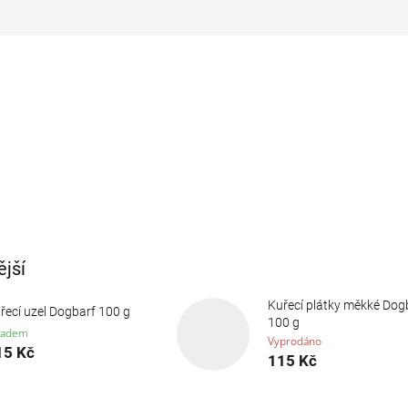
jší
Kuřecí plátky měkké Dog
řecí uzel Dogbarf 100 g
100 g
ladem
Vyprodáno
15 Kč
115 Kč