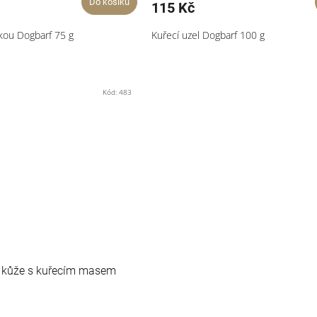
Do košíku
115 Kč
skou Dogbarf 75 g
Kuřecí uzel Dogbarf 100 g
Kód:
483
í kůže s kuřecím masem