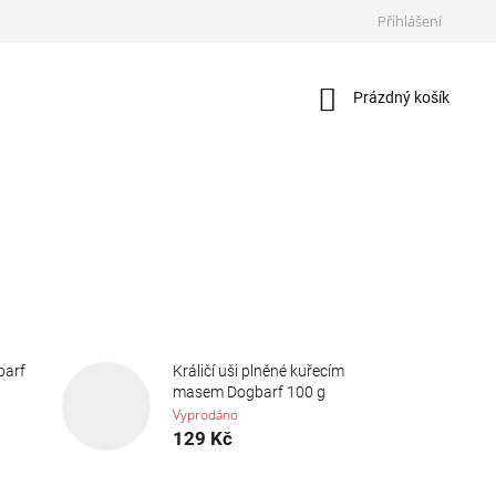
Přihlášení
Nákupní
Prázdný košík
košík
barf
Králičí uši plněné kuřecím
masem Dogbarf 100 g
Vyprodáno
129 Kč
Ř