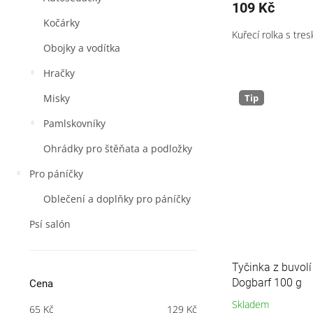
109 Kč
Kočárky
Kuřecí rolka s tre
Obojky a vodítka
Hračky
Tip
Misky
Pamlskovníky
Ohrádky pro štěňata a podložky
Pro páníčky
Oblečení a doplňky pro páníčky
Psí salón
Tyčinka z buvol
Dogbarf 100 g
Cena
Skladem
65
Kč
129
Kč