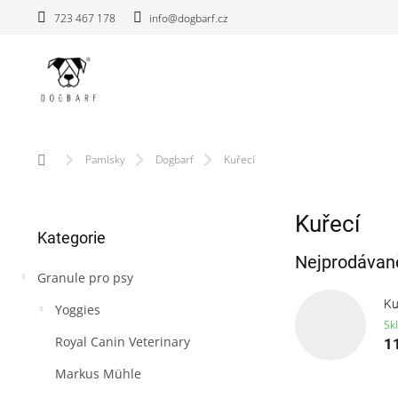
Přejít
723 467 178
info@dogbarf.cz
na
obsah
Domů
Pamlsky
Dogbarf
Kuřecí
P
Kuřecí
Přeskočit
o
Kategorie
kategorie
s
Nejprodávaně
t
Granule pro psy
r
a
Ku
Yoggies
n
Sk
n
Royal Canin Veterinary
1
í
Markus Mühle
p