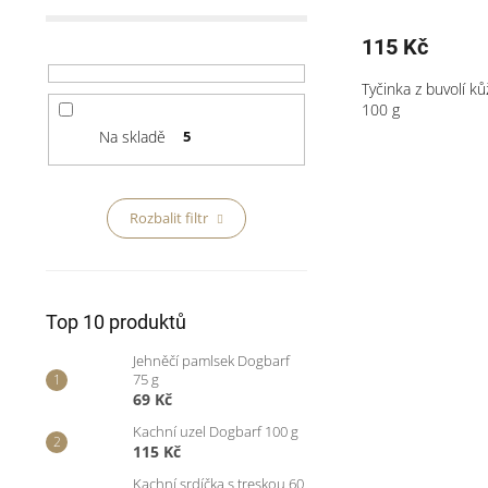
115 Kč
Tyčinka z buvolí 
100 g
Na skladě
5
Rozbalit filtr
Top 10 produktů
Jehněčí pamlsek Dogbarf
75 g
69 Kč
Kachní uzel Dogbarf 100 g
115 Kč
Kachní srdíčka s treskou 60