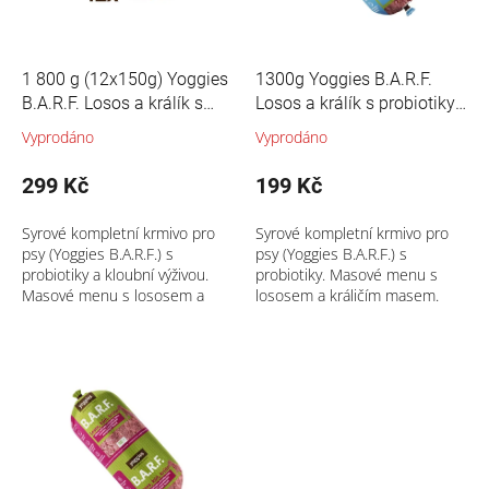
t
o
ů
d
u
1 800 g (12x150g) Yoggies
1300g Yoggies B.A.R.F.
k
B.A.R.F. Losos a králík s
Losos a králík s probiotiky
t
probiotiky Syrové maso pro
Syrové maso pro psy
Vyprodáno
Vyprodáno
ů
psy
299 Kč
199 Kč
Syrové kompletní krmivo pro
Syrové kompletní krmivo pro
psy (Yoggies B.A.R.F.) s
psy (Yoggies B.A.R.F.) s
probiotiky a kloubní výživou.
probiotiky. Masové menu s
Masové menu s lososem a
lososem a králičím masem.
králičím...