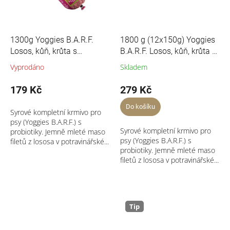
1300g Yoggies B.A.R.F.
1800 g (12x150g) Yoggies
Losos, kůň, krůta s
B.A.R.F. Losos, kůň, krůta s
probiotiky Syrové maso pro
probiotiky Syrové maso pro
Vyprodáno
Skladem
psy
psy
179 Kč
279 Kč
Do košíku
Syrové kompletní krmivo pro
psy (Yoggies B.A.R.F.) s
Syrové kompletní krmivo pro
probiotiky. Jemně mleté maso
psy (Yoggies B.A.R.F.) s
filetů z lososa v potravinářské...
probiotiky. Jemně mleté maso
filetů z lososa v potravinářské...
Tip