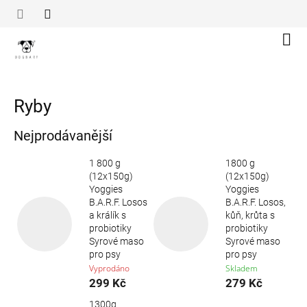
Přejít
na
obsah
Náku
koší
Ryby
Nejprodávanější
1 800 g
1800 g
(12x150g)
(12x150g)
Yoggies
Yoggies
B.A.R.F. Losos
B.A.R.F. Losos,
a králík s
kůň, krůta s
probiotiky
probiotiky
Syrové maso
Syrové maso
pro psy
pro psy
Vyprodáno
Skladem
299 Kč
279 Kč
1300g