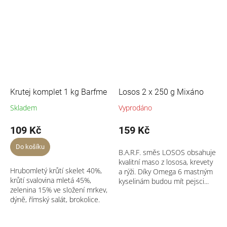
Krutej komplet 1 kg Barfme
Losos 2 x 250 g Mixáno
Skladem
Vyprodáno
109 Kč
159 Kč
Do košíku
B.A.R.F. směs LOSOS obsahuje
kvalitní maso z lososa, krevety
Hrubomletý krůtí skelet 40%,
a rýži. Díky Omega 6 mastným
krůtí svalovina mletá 45%,
kyselinám budou mít pejsci...
zelenina 15% ve složení mrkev,
dýně, římský salát, brokolice.