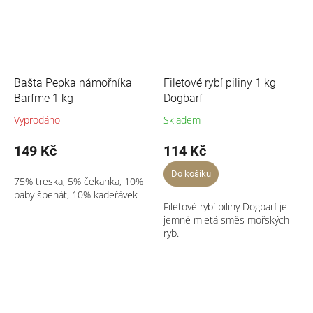
Bašta Pepka námořníka
Filetové rybí piliny 1 kg
Barfme 1 kg
Dogbarf
Vyprodáno
Skladem
149 Kč
114 Kč
Do košíku
75% treska, 5% čekanka, 10%
baby špenát, 10% kadeřávek
Filetové rybí piliny Dogbarf je
jemně mletá směs mořských
ryb.