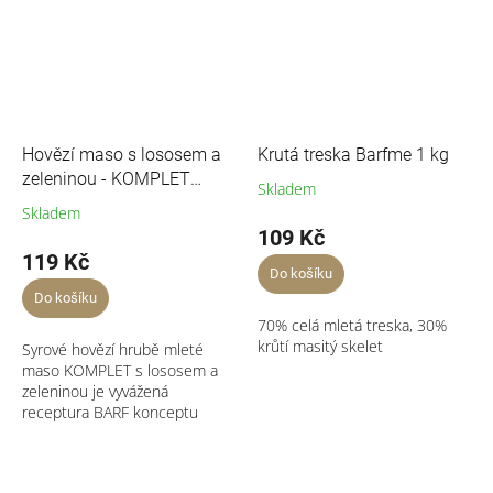
Hovězí maso s lososem a
Krutá treska Barfme 1 kg
zeleninou - KOMPLET
Skladem
Baron 500g
Skladem
109 Kč
119 Kč
Do košíku
Do košíku
70% celá mletá treska, 30%
krůtí masitý skelet
Syrové hovězí hrubě mleté
maso KOMPLET s lososem a
zeleninou je vyvážená
receptura BARF konceptu
„Celá kořist“. Proto...