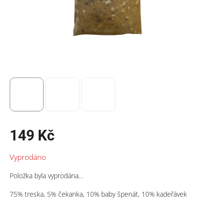
149 Kč
Měrná
Vyprodáno
cena:
Položka byla vyprodána…
75% treska, 5% čekanka, 10% baby špenát, 10% kadeřávek