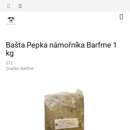
Přejít
na
obsah
Náku
koší
Bašta Pepka námořníka Barfme 1
kg
672
Značka:
Barfme