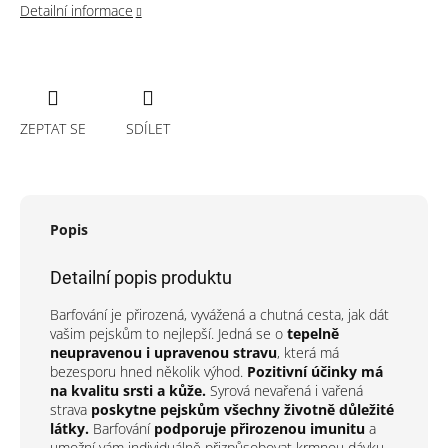
Detailní informace
ZEPTAT SE
SDÍLET
Popis
Detailní popis produktu
Barfování je přirozená, vyvážená a chutná cesta, jak dát
vašim pejskům to nejlepší. Jedná se o
tepelně
neupravenou i upravenou stravu
, která má
bezesporu hned několik výhod.
Pozitivní účinky má
na kvalitu srsti a kůže.
Syrová nevařená i vařená
strava
poskytne pejskům všechny životně důležité
látky.
Barfování
podporuje přirozenou imunitu
a
umožní vám individuálně přizpůsobovat krmnou dávku.