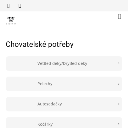
Přejít
na
obsah
Náku
koší
Chovatelské potřeby
VetBed deky/DryBed deky
Pelechy
Autosedačky
Kočárky