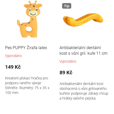
p
ý
Nejprodávanější
r
p
Tip
o
i
Abecedně
d
s
u
p
k
r
t
o
ů
d
u
Pes PUPPY Žirafa latex
Antibakteriální dentální
k
kost s vůni gril. kuře 11 cm
Vyprodáno
t
Vyprodáno
ů
149 Kč
89 Kč
Kreativní pískací hračka pro
podporu raného vývoje
Antibakteriální dentální kost
štěněte. Rozměry: 75 x 35 x
obohacená o vůni grilovaného
100 mm
kuřete podporuje zdravý chrup
a hrátky vašeho pejska.