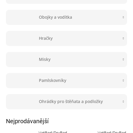
Obojky a vodítka
Hračky
Misky
Pamlskovníky
Ohrádky pro štěňata a podložky
Nejprodávanější
VetBed/DryBed
VetBed/DryBed