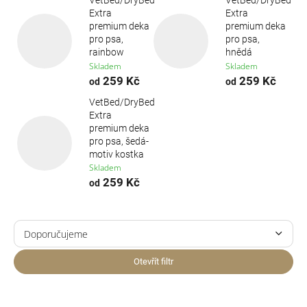
Extra
Extra
premium deka
premium deka
pro psa,
pro psa,
rainbow
hnědá
Skladem
Skladem
259 Kč
259 Kč
od
od
VetBed/DryBed
Extra
premium deka
pro psa, šedá-
motiv kostka
Skladem
259 Kč
od
Ř
a
Doporučujeme
z
Nejlevnější
e
Otevřít filtr
n
Nejdražší
í
V