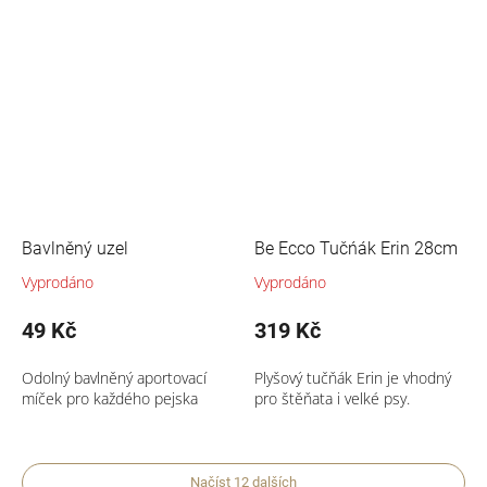
Bavlněný uzel
Be Ecco Tučńák Erin 28cm
Vyprodáno
Vyprodáno
49 Kč
319 Kč
Odolný bavlněný aportovací
Plyšový tučňák Erin je vhodný
míček pro každého pejska
pro štěňata i velké psy.
Načíst 12 dalších