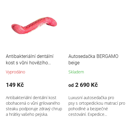
Antibakteriální dentální
Autosedačka BERGAMO
kost s vůni hovězího
beige
steaku 11 cm
Vyprodáno
Skladem
149 Kč
2 690 Kč
od
Antibakteriální dentální kost
Luxusní autosedačka pro
obohacená o vůni grilovaného
psy s ortopedickou matrací pro
steaku podporuje zdravý chrup
pohodlné a bezpečné
a hrátky vašeho pejska.
cestování. Expedice...