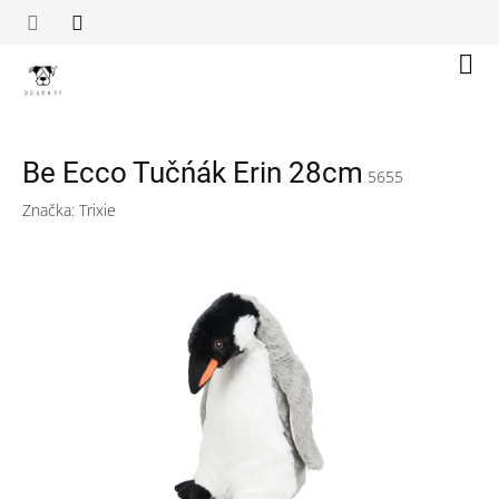
Přejít
na
obsah
Náku
koší
Be Ecco Tučńák Erin 28cm
5655
Značka:
Trixie