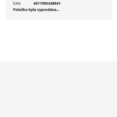
EAN
:
4011905348841
Položka byla vyprodána…
Z
á
p
a
t
í