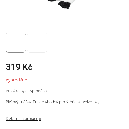
319 Kč
Měrná
Vyprodáno
cena:
Položka byla vyprodána…
Plyšový tučňák Erin je vhodný pro štěňata i velké psy.
Detailní informace