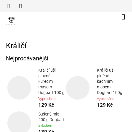
Přejít
na
obsah
Náku
koší
Králičí
Nejprodávanější
Králičí uši
Králičí uši
plněné
plněné
kuřecím
kachním
masem
masem
Dogbarf 100 g
Dogbarf 100g
Vyprodáno
Vyprodáno
129 Kč
129 Kč
Sušený mix
200 g Dogbarf
Skladem
139 Kč