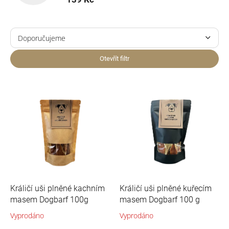
Ř
a
Doporučujeme
z
Nejlevnější
e
Otevřít filtr
n
Nejdražší
í
V
p
ý
Nejprodávanější
r
p
o
i
Abecedně
d
s
u
p
k
r
t
o
ů
d
u
Králičí uši plněné kachním
Králičí uši plněné kuřecím
k
masem Dogbarf 100g
masem Dogbarf 100 g
t
Vyprodáno
Vyprodáno
ů