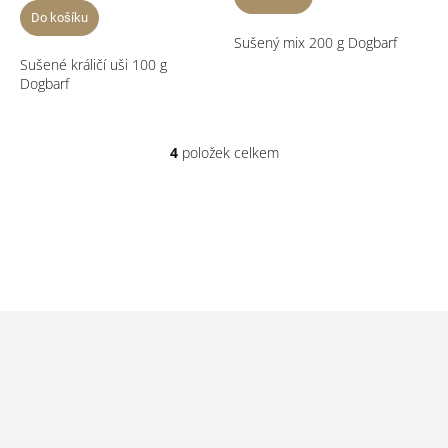
Do košíku
Sušený mix 200 g Dogbarf
Sušené králičí uši 100 g
Dogbarf
4
položek celkem
O
v
l
á
d
a
c
í
p
Z
r
á
v
p
k
a
y
t
v
ý
í
p