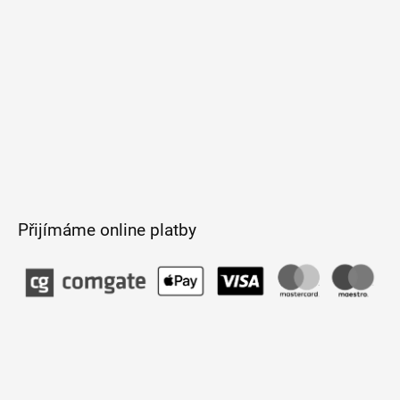
i
s
u
Přijímáme online platby