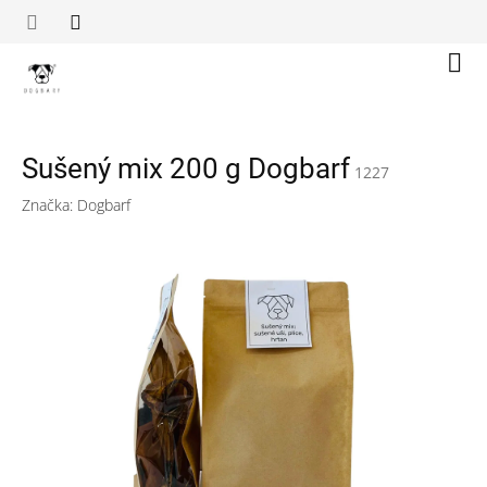
Přejít
na
obsah
Náku
koší
Sušený mix 200 g Dogbarf
1227
Značka:
Dogbarf