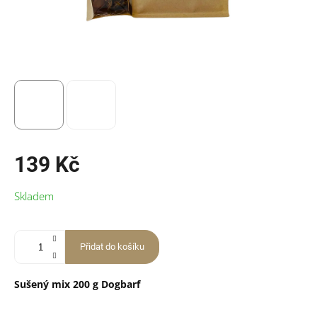
139 Kč
Měrná
Skladem
cena:
Přidat do košíku
Sušený mix 200 g Dogbarf