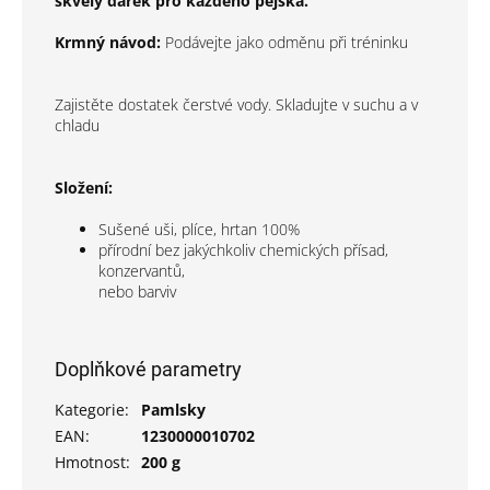
skvělý dárek pro každého pejska.
Krmný návod:
Podávejte jako odměnu při tréninku
Zajistěte dostatek čerstvé vody. Skladujte v suchu a v
chladu
Složení:
Sušené uši, plíce, hrtan 100%
přírodní bez jakýchkoliv chemických přísad,
konzervantů,
nebo barviv
Doplňkové parametry
Kategorie
:
Pamlsky
EAN
:
1230000010702
Hmotnost
:
200 g