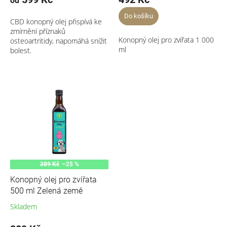
od
Do košíku
CBD konopný olej přispívá ke
zmírnění příznaků
Konopný olej pro zvířata 1 000
osteoartritidy, napomáhá snížit
ml
bolest.
389 Kč
–25 %
Konopný olej pro zvířata
500 ml Zelená země
Skladem