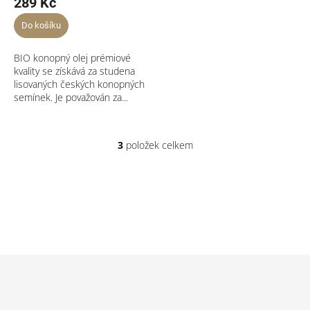
289 Kč
Do košíku
BIO konopný olej prémiové
kvality se získává za studena
lisovaných českých konopných
semínek. Je považován za...
3
položek celkem
O
v
l
á
d
a
c
í
p
Z
r
á
v
p
k
a
y