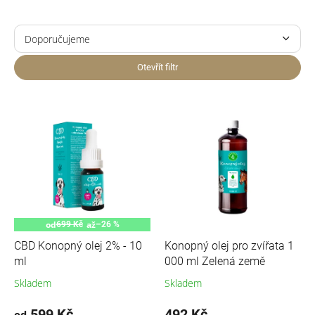
Ř
a
Doporučujeme
z
Nejlevnější
e
Otevřít filtr
n
Nejdražší
í
V
p
ý
Nejprodávanější
r
p
o
i
Abecedně
d
s
u
p
k
r
t
o
ů
d
od
až
699 Kč
–26 %
u
CBD Konopný olej 2% - 10
Konopný olej pro zvířata 1
k
ml
000 ml Zelená země
t
Skladem
Skladem
ů
599 Kč
492 Kč