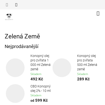
Přejít
na
obsah
Náku
koší
Zelená Země
Nejprodávanější
Konopný olej
Konopný olej
pro zvířata 1
pro zvířata
000 ml Zelená
500 ml Zelená
země
země
Skladem
Skladem
492 Kč
289 Kč
CBD Konopný
olej 2% - 10 ml
Skladem
599 Kč
od