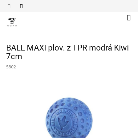
Přejít
na
obsah
Náku
koší
BALL MAXI plov. z TPR modrá Kiwi
7cm
5802