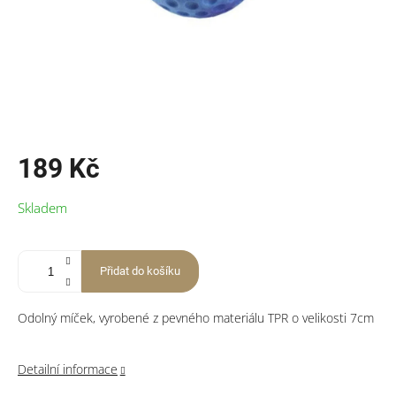
189 Kč
Měrná
Skladem
cena:
Přidat do košíku
Odolný míček, vyrobené z pevného materiálu TPR o velikosti 7cm
Detailní informace