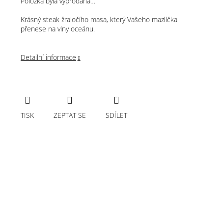
Položka byla vyprodána…
Krásný steak žraločího masa, který Vašeho mazlíčka
přenese na vlny oceánu.
Detailní informace
TISK
ZEPTAT SE
SDÍLET