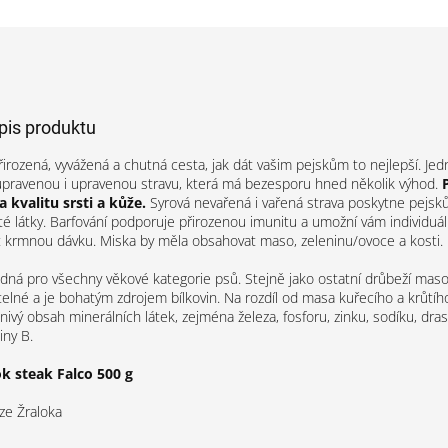
opis produktu
řirozená, vyvážená a chutná cesta, jak dát vašim pejskům to nejlepší. Jed
pravenou i upravenou stravu, která má bezesporu hned několik výhod.
 kvalitu srsti a kůže.
Syrová nevařená i vařená strava poskytne pejs
ité látky. Barfování podporuje přirozenou imunitu a umožní vám individuá
 krmnou dávku. Miska by měla obsahovat maso, zeleninu/ovoce a kosti.
dná pro všechny věkové kategorie psů. Stejně jako ostatní drůbeží maso 
telné a je bohatým zdrojem bílkovin. Na rozdíl od masa kuřecího a krůtího
ivý obsah minerálních látek, zejména železa, fosforu, zinku, sodíku, dras
iny B.
ok steak Falco 500 g
ze Žraloka