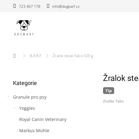
Přejít
723 467 178
info@dogbarf.cz
na
obsah
Domů
B.A.R.F.
Žralok steak Falco 500 g
P
Žralok st
Přeskočit
o
Kategorie
kategorie
s
Tip
t
Granule pro psy
r
Značka:
Falco
a
Yoggies
n
n
Royal Canin Veterinary
í
Markus Mühle
p