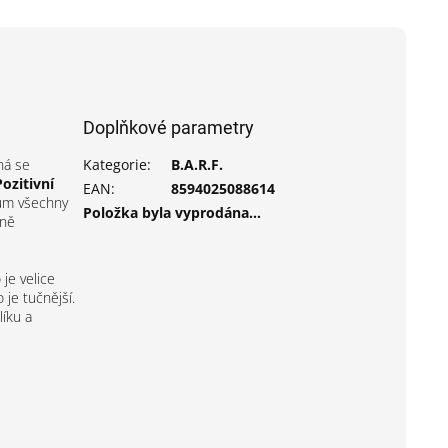
Doplňkové parametry
ná se
Kategorie
:
B.A.R.F.
Pozitivní
EAN
:
8594025088614
kům všechny
Položka byla vyprodána…
lně
je velice
 je tučnější.
líku a