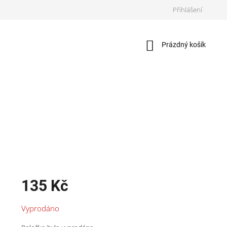
Přihlášení
Nákupní
Prázdný košík
košík
135 Kč
Měrná
Vyprodáno
cena: