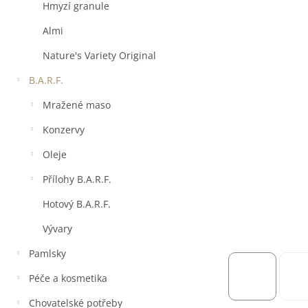
a
Hmyzí granule
n
e
Almi
l
Nature's Variety Original
B.A.R.F.
Mražené maso
Konzervy
Oleje
Přílohy B.A.R.F.
Hotový B.A.R.F.
Vývary
Pamlsky
Péče a kosmetika
Chovatelské potřeby