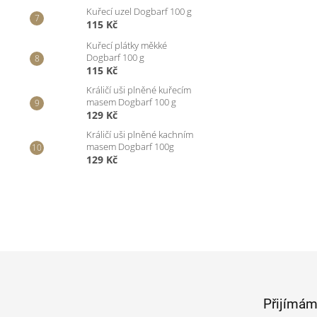
Kuřecí uzel Dogbarf 100 g
115 Kč
Kuřecí plátky měkké
Dogbarf 100 g
115 Kč
Králičí uši plněné kuřecím
masem Dogbarf 100 g
129 Kč
Králičí uši plněné kachním
masem Dogbarf 100g
129 Kč
Z
á
p
Přijímám
a