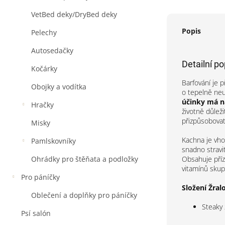
VetBed deky/DryBed deky
Popis
Pelechy
Autosedačky
Detailní p
Kočárky
Barfování je p
Obojky a vodítka
o tepelně neu
účinky má na
Hračky
životně důlež
přizpůsobovat
Misky
Kachna je vho
Pamlskovníky
snadno stravi
Obsahuje přízn
Ohrádky pro štěňata a podložky
vitamínů skup
Pro páníčky
Složení Žral
Oblečení a doplňky pro páníčky
Steaky 
Psí salón