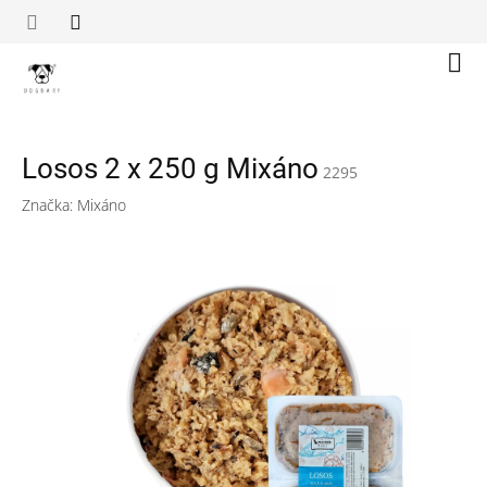
Přejít
na
obsah
Náku
koší
Losos 2 x 250 g Mixáno
2295
Značka:
Mixáno