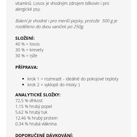
vitamínů. Losos je vhodným zdrojem bílkovin i pro
alergické psy.
Balení je vhodné i pro menší pejsky, protože 500 g je
rozděleno do dvou vaniček po 250g.
SLOŽENÍ:
40 % = losos
30 % = krevety
30 % = rýže
PŘÍPRAVA:
krok 1 = rozmrazit - ideálně do pokojové teploty
krok 2 = vyklopit do misky :)
ANALYTICKÉ SLOŽKY:
72,5 % vlhkost
1,15 % hrubý popel
5,62 % hrubý tuk
12,46 % hrubý protein
0,34 % hrubá vláknina
DOPORUČENÉ DÁVKOVÁNÍ: