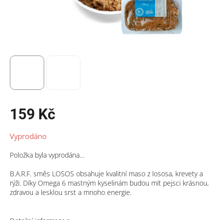
159 Kč
Měrná
Vyprodáno
cena:
Položka byla vyprodána…
B.A.R.F. směs LOSOS obsahuje kvalitní maso z lososa, krevety a
rýži. Díky Omega 6 mastným kyselinám budou mít pejsci krásnou,
zdravou a lesklou srst a mnoho energie.