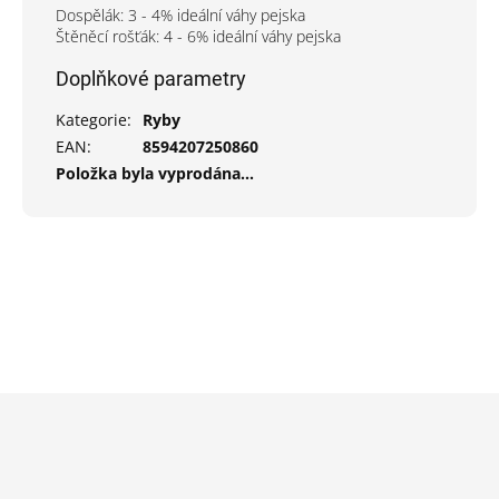
Dospělák: 3 - 4% ideální váhy pejska
Štěněcí rošťák: 4 - 6% ideální váhy pejska
Doplňkové parametry
Kategorie
:
Ryby
EAN
:
8594207250860
Položka byla vyprodána…
Z
á
p
a