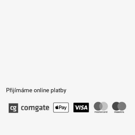
t
í
Přijímáme online platby