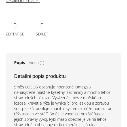
Detailní informace
ZEPTAT SE
SDÍLET
Popis
Videa (1)
Detailní popis produktu
Směs LOSOS obsahuje hodnotné Omega 6
nenasycené mastné kyseliny, sacharidy a mnoho lehce
stravitelných bílkovín. Vyvážená směs z mořského
lososa, krevet a rýže je vynikající pro lesklou a zdravou
srst pejsků, posiluje imunitní systém a může pomoci při
těžkostech ve stáří. Směs je vhodná i pro štěňata a
jejich správný vývoj.
Rybí maso obecně je velmi lehce
stravitelné a obsahuje řadu minerálních látek a