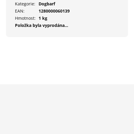
Kategorie
:
Dogbarf
EAN
:
1280000060139
Hmotnost
:
1 kg
Položka byla vyprodána…
Z
á
p
a
t
í