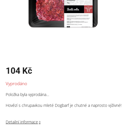
104 Kč
Měrná
Vyprodáno
cena:
Položka byla vyprodána…
Hovězí s chrupavkou mleté Dogbarf je chutné a naprosto výživné!
Detailní informace