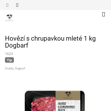
Přejít
na
obsah
Náku
koší
Hovězí s chrupavkou mleté 1 kg
Dogbarf
1623
Tip
Značka:
Dogbarf