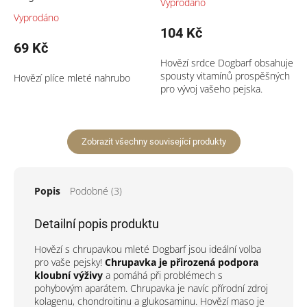
Vyprodáno
Vyprodáno
104 Kč
69 Kč
Hovězí srdce Dogbarf obsahuje
spousty vitamínů prospěšných
Hovězí plíce mleté nahrubo
pro vývoj vašeho pejska.
Zobrazit všechny související produkty
Popis
Podobné (3)
Detailní popis produktu
Hovězí s chrupavkou mleté Dogbarf jsou ideální volba
pro vaše pejsky!
Chrupavka je přirozená podpora
kloubní výživy
a pomáhá při problémech s
pohybovým aparátem. Chrupavka je navíc
přírodní zdroj
kolagenu, chondroitinu a glukosaminu.
Hovězí maso je