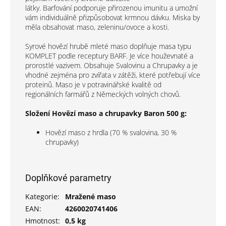
látky. Barfování podporuje přirozenou imunitu a umožní
vám individuálně přizpůsobovat krmnou dávku. Miska by
měla obsahovat maso, zeleninu/ovoce a kosti.
Syrové hovězí hrubě mleté maso doplňuje masa typu
KOMPLET podle receptury BARF. Je více houževnaté a
prorostlé vazivem. Obsahuje Svalovinu a Chrupavky a je
vhodné zejména pro zvířata v zátěži, které potřebují více
proteinů. Maso je v potravinářské kvalitě od
regionálních farmářů z Německých volných chovů.
Složení Hovězí maso a chrupavky Baron 500 g:
Hovězí maso z hrdla (70 % svalovina, 30 %
chrupavky)
Doplňkové parametry
Kategorie
:
Mražené maso
EAN
:
4260020741406
Hmotnost
:
0,5 kg