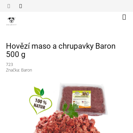
Přejít
na
obsah
Náku
koší
Hovězí maso a chrupavky Baron
500 g
723
Značka:
Baron