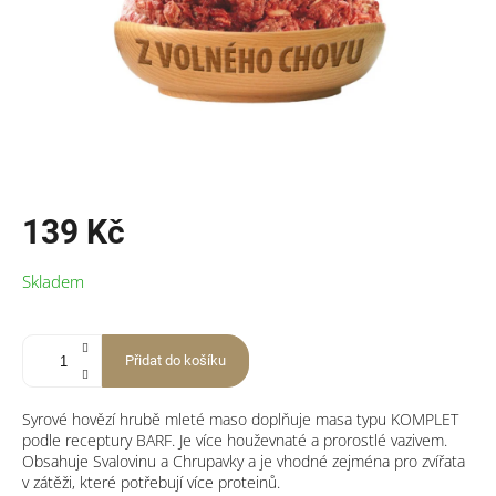
139 Kč
Měrná
Skladem
cena:
Přidat do košíku
Syrové hovězí hrubě mleté maso doplňuje masa typu KOMPLET
podle receptury BARF. Je více houževnaté a prorostlé vazivem.
Obsahuje Svalovinu a Chrupavky a je vhodné zejména pro zvířata
v zátěži, které potřebují více proteinů.