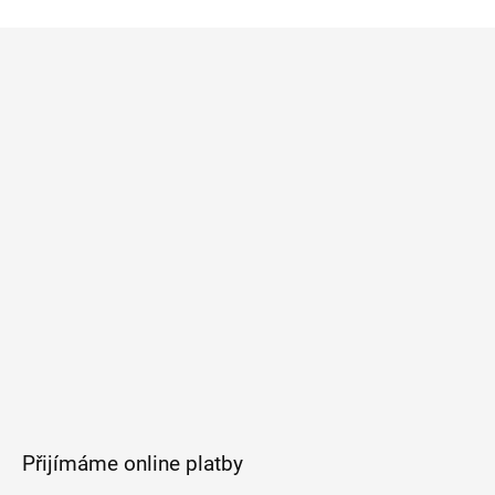
Z
á
p
a
t
í
Přijímáme online platby