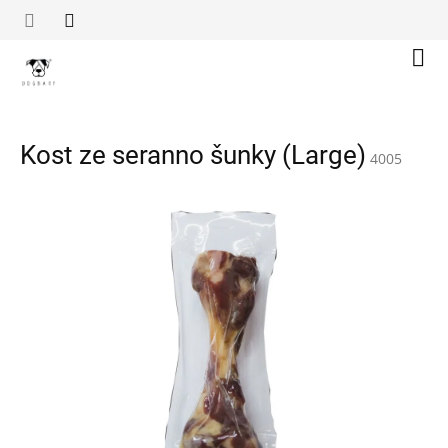
Přejít
na
obsah
Náku
koší
Kost ze seranno šunky (Large)
4005