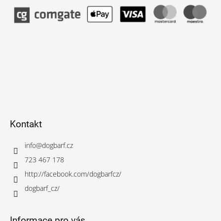
Kontakt
info
@
dogbarf.cz
723 467 178
http://facebook.com/dogbarfcz/
dogbarf_cz/
Informace pro vás