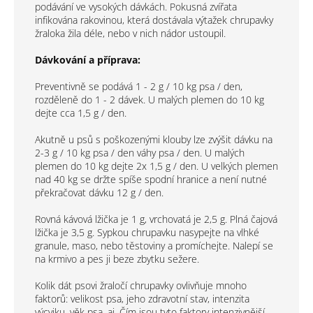
podávání ve vysokých dávkách. Pokusná zvířata
infikována rakovinou, která dostávala výtažek chrupavky
žraloka žila déle, nebo v nich nádor ustoupil.
Dávkování a příprava:
Preventivně se podává 1 - 2 g / 10 kg psa / den,
rozděleně do 1 - 2 dávek. U malých plemen do 10 kg
dejte cca 1,5 g / den.
Akutně u psů s poškozenými klouby lze zvýšit dávku na
2-3 g / 10 kg psa / den váhy psa / den. U malých
plemen do 10 kg dejte 2x 1,5 g / den. U velkých plemen
nad 40 kg se držte spíše spodní hranice a není nutné
překračovat dávku 12 g / den.
Rovná kávová lžička je 1 g, vrchovatá je 2,5 g. Plná čajová
lžička je 3,5 g. Sypkou chrupavku nasypejte na vlhké
granule, maso, nebo těstoviny a promíchejte. Nalepí se
na krmivo a pes ji beze zbytku sežere.
Kolik dát psovi žraločí chrupavky ovlivňuje mnoho
faktorů: velikost psa, jeho zdravotní stav, intenzita
výcviku, věk psa, aj. Čím jsou tyto faktory intenzivnější,