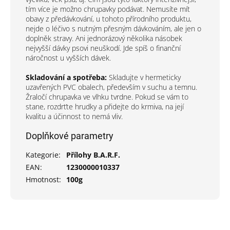
tím více je možno chrupavky podávat. Nemusíte mít
obavy z předávkování, u tohoto přírodního produktu,
nejde o léčivo s nutným přesným dávkováním, ale jen o
doplněk stravy. Ani jednorázový několika násobek
nejvyšší dávky psovi neuškodí. Jde spíš o finanční
náročnost u vyšších dávek.
Skladování a spotřeba:
Skladujte v hermeticky
uzavřených PVC obalech, především v suchu a temnu.
Žraločí chrupavka ve vlhku tvrdne. Pokud se vám to
stane, rozdrťte hrudky a přidejte do krmiva, na její
kvalitu a účinnost to nemá vliv.
Doplňkové parametry
Kategorie
:
Přílohy B.A.R.F.
EAN
:
1230000010337
Hmotnost
:
100g