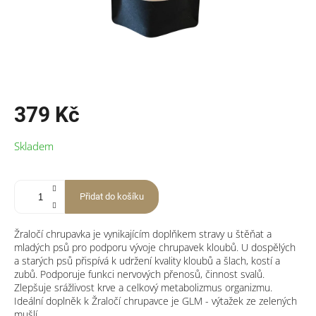
379 Kč
Měrná
Skladem
cena:
Přidat do košíku
Žraločí chrupavka je vynikajícím doplňkem stravy u štěňat a
mladých psů pro podporu vývoje chrupavek kloubů. U dospělých
a starých psů přispívá k udržení kvality kloubů a šlach, kostí a
zubů. Podporuje funkci nervových přenosů, činnost svalů.
Zlepšuje srážlivost krve a celkový metabolizmus organizmu.
Ideální doplněk k Žraločí chrupavce je GLM - výtažek ze zelených
mušlí.