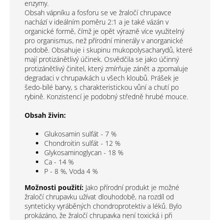
enzymy.
Obsah vápníku a fosforu se ve žraločí chrupavce
nachází v ideálním poměru 2:1 a je také vázán v
organické formě, čímž je opět výrazně více využitelný
pro organismus, než přírodní minerály v anorganické
podobě. Obsahuje i skupinu mukopolysacharydů, které
mají protizánětlivý účinek. Osvědčila se jako účinný
protizánětlivý činitel, který zmírňuje zánět a zpomaluje
degradaci v chrupavkách u všech kloubů. Prášek je
šedo-bílé barvy, s charakteristickou vůní a chutí po
rybině. Konzistencí je podobný středně hrubé mouce.
Obsah živin:
Glukosamin sulfát - 7 %
Chondroitin sulfát - 12 %
Glykosaminoglycan - 18 %
Ca - 14 %
P - 8 %, Voda 4 %
Možnosti použití:
Jako přírodní produkt je možné
žraločí chrupavku užívat dlouhodobě, na rozdíl od
synteticky vyráběných chondroprotektiv a léků. Bylo
prokázáno, že žraločí chrupavka není toxická i při