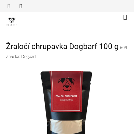
Přejít
na
obsah
Náku
koší
Žraločí chrupavka Dogbarf 100 g
609
Značka:
Dogbarf