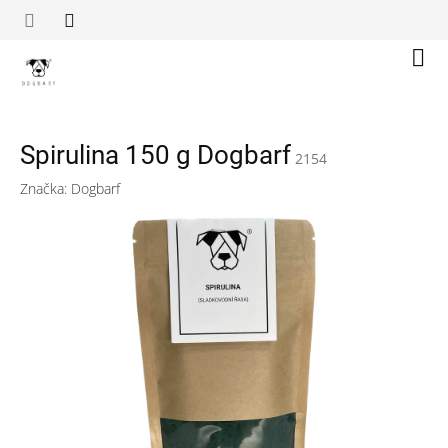
Přejít
na
obsah
Náku
koší
Spirulina 150 g Dogbarf
2154
Značka:
Dogbarf