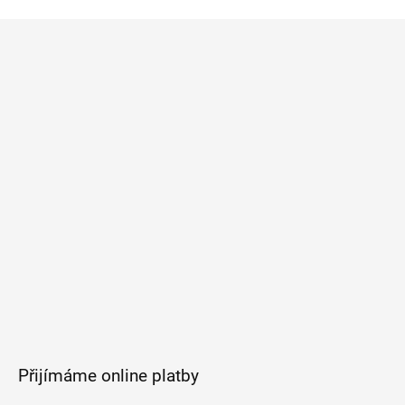
Z
á
p
a
t
í
Přijímáme online platby