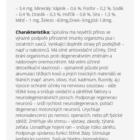
– 3,4 mg.
Minerály:
Vápník – 0,6 %, Fosfor – 0,2 %, Sodík
– 0,4 %, Draslík – 0,3 %, Hořčík – 0,8 %, Síra – 1,3 %,
Měď – 1 mg, Železo –83mg,Zinek–5mg,Jód–1,8mg.
Charakteristika:
Spirulina má největší přínos ve
výrazné podpoře přirozené imunity organizmu psa i
ostatních savců. Vynikající doplněk stravy při podvýživě –
např u nalezenců. Má silné antioxidační účinky, čímž
brání organismus proti degenerativním změnám a
nádorovým onemocněním. Má velmi účinné
detoxifikační vlastnosti – významně působí proti
akumulaci těžkých kovů a jiných toxických materiálů ve
tkáních (např. arsen, olovo, rtuť, kadmium, fluoridy, aj.)
Vysoce ochrané účinky na nervovou soustavu - váže
těžké kovy a snižuje oxidační a zánětlivé faktory u
neurodegenerativních poruch. Podporuje regeneraci
neuronů – sníží rychlost neurodegenerace, potlačí
degeneraci motorických neuronů. Urychluje
rekonvalescenci po nemoci, operacích, nebo při fyzické
zátěží. Zmírňuje vliv stresu – výstavy, závody, týraná
zvířata. Usnadňuje hojení ran – snižuje riziko zánětu.
Podporuje správnou funkci štítné žlázy. Stimuluje
lymfatický systém. Zvyšuje hladinu hemoglobinu.