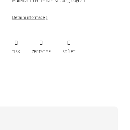
Multivitamín Forte na srst 200 g Dogbarf
Detailní informace
TISK
ZEPTAT SE
SDÍLET