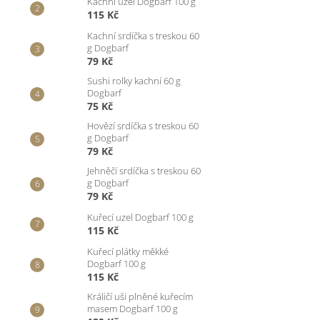
Kachní uzel Dogbarf 100 g
115 Kč
Kachní srdíčka s treskou 60
g Dogbarf
79 Kč
Sushi rolky kachní 60 g
Dogbarf
75 Kč
Hovězí srdíčka s treskou 60
g Dogbarf
79 Kč
Jehněčí srdíčka s treskou 60
g Dogbarf
79 Kč
Kuřecí uzel Dogbarf 100 g
115 Kč
Kuřecí plátky měkké
Dogbarf 100 g
115 Kč
Králičí uši plněné kuřecím
masem Dogbarf 100 g