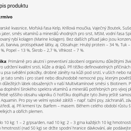
opis produktu
krmivo
arské kvasnice, Mořská řasa Kelp, Krillová moučka, Vaječný žloutek, Suše
ch jater, směs vitamínů a minerálů vhodných pro srst, MSM, vodní řasa Spi
vaný rybí kolagen (Marine kolagen). Bez dalších přísad jako jsou konzer
ti, barviva, protispékavé látky, aj.
Obsahuje:
Hrubý protein – 34 %, Tuk –
9 %, Popel – 13 %, Škrob – 2,7 %, Vlhkost – 7 %.
ika
:
Primárně pro akutní i preventivní zásobení organismu důležitými živ
 udržení kvalitní srsti, kůže a drápů. Při těžko definovatelných příčinách
 u psa svědění pokožky, drobné záněty na kůži pod srstí, v uších nebo na
tá je tato směs i pro staré nebo dlouhodobě nemocné psy, kterým povětš
důležitých látek obsažených v naší Multivitamínové směsi s Biotinem. Pr
y na doplnění širokého spektra vitamínů a minerálů potřebných pro vývoj
třebě vyššího obsahu vápníku či hořčíku doplňujte tyto živiny ještě samo
quamin. Pro psy ve velmi vysoké zátěži – např. tažní psy, záchranáři, zá
ředí, aj. Při krmení tzv. Barfem – masem. Během celého období růstu št
velkých a obřích plemen.
do 10 kg: 1 – 2 g/psa/den, nad 10 kg: 2 – 3 g/na každých 10 kg hmotnost
 hmotností (nad 50 kg) se držte spodní hranice dávkování, ale podávej