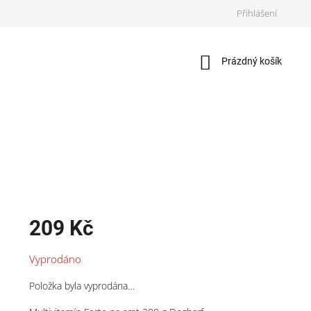
Přihlášení
Nákupní
Prázdný košík
košík
209 Kč
Měrná
Vyprodáno
cena:
Položka byla vyprodána…