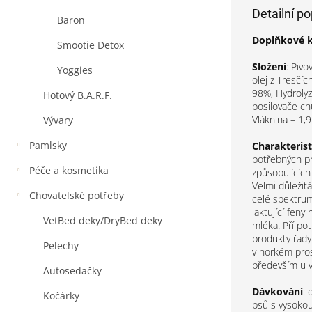
Detailní p
Baron
Doplňkové 
Smootie Detox
Složení
:
Pivov
Yoggies
olej z Tresčí
98%, Hydrolyzo
Hotový B.A.R.F.
posilovače chu
Vláknina – 1,
Vývary
Pamlsky
Charakterist
potřebných pro
Péče a kosmetika
způsobujících
Velmi důleži
Chovatelské potřeby
celé spektrum 
laktující fen
VetBed deky/DryBed deky
mléka. Pří po
produkty řady A
Pelechy
v horkém prost
především u 
Autosedačky
Dávkování
:
Kočárky
psů s vysokou