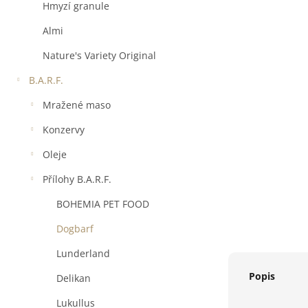
a
Hmyzí granule
n
e
Almi
l
Nature's Variety Original
B.A.R.F.
Mražené maso
Konzervy
Oleje
Přílohy B.A.R.F.
BOHEMIA PET FOOD
Dogbarf
Lunderland
Popis
Delikan
Lukullus