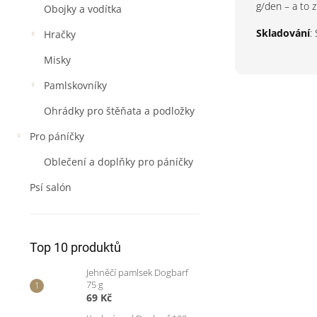
g/den – a to z
Obojky a vodítka
Skladování
:
Hračky
Misky
Pamlskovníky
Ohrádky pro štěňata a podložky
Pro páníčky
Oblečení a doplňky pro páníčky
Psí salón
Top 10 produktů
Jehněčí pamlsek Dogbarf
75 g
69 Kč