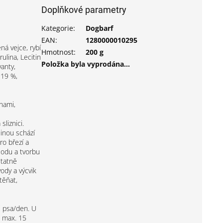
Doplňkové parametry
Kategorie
:
Dogbarf
EAN
:
1280000010295
ná vejce, rybí
Hmotnost
:
200 g
rulina, Lecitin
Položka byla vyprodána…
vanty,
 19 %,
inami,
 sliznici.
inou schází
o březí a
 plodu a tvorbu
statně
vody a výcvik
ěňat,
i psa/den. U
te max. 15