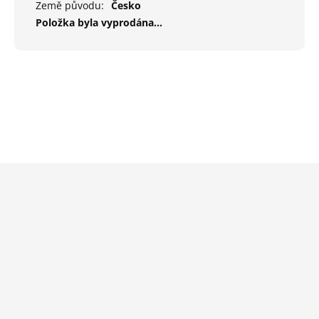
Země původu
:
Česko
Položka byla vyprodána…
Z
á
p
a
t
í