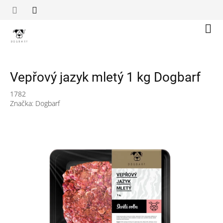
Přejít
na
obsah
Náku
koší
Vepřový jazyk mletý 1 kg Dogbarf
1782
Značka:
Dogbarf