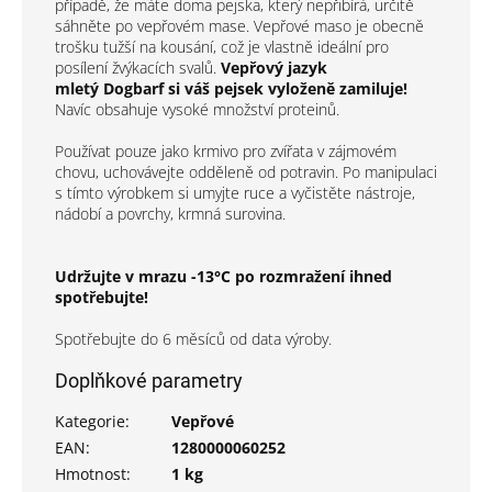
případě, že máte doma pejska, který nepřibírá, určitě
sáhněte po vepřovém mase. Vepřové maso je obecně
trošku tužší na kousání, což je vlastně ideální pro
posílení žvýkacích svalů.
Vepřový jazyk
mletý Dogbarf si váš pejsek vyloženě zamiluje!
Navíc obsahuje vysoké množství proteinů.
Používat pouze jako krmivo pro zvířata v zájmovém
chovu, uchovávejte odděleně od potravin. Po manipulaci
s tímto výrobkem si umyjte ruce a vyčistěte nástroje,
nádobí a povrchy, krmná surovina.
Udržujte v mrazu -13°C po rozmražení ihned
spotřebujte!
Spotřebujte do 6 měsíců od data výroby.
Doplňkové parametry
Kategorie
:
Vepřové
EAN
:
1280000060252
Hmotnost
:
1 kg