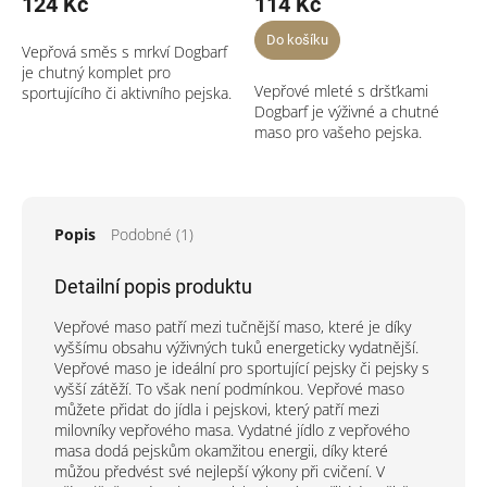
124 Kč
114 Kč
Do košíku
Vepřová směs s mrkví Dogbarf
je chutný komplet pro
Vepřové mleté s dršťkami
sportujícího či aktivního pejska.
Dogbarf je výživné a chutné
maso pro vašeho pejska.
Popis
Podobné (1)
Detailní popis produktu
Vepřové maso patří mezi tučnější maso, které je díky
vyššímu obsahu výživných tuků energeticky vydatnější.
Vepřové maso je ideální pro sportující pejsky či pejsky s
vyšší zátěží. To však není podmínkou. Vepřové maso
můžete přidat do jídla i pejskovi, který patří mezi
milovníky vepřového masa. Vydatné jídlo z vepřového
masa dodá pejskům okamžitou energii, díky které
můžou předvést své nejlepší výkony při cvičení. V