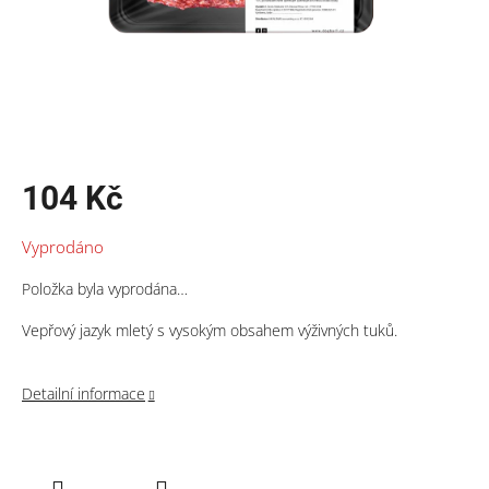
104 Kč
Měrná
Vyprodáno
cena:
Položka byla vyprodána…
Vepřový jazyk mletý s vysokým obsahem výživných tuků.
Detailní informace