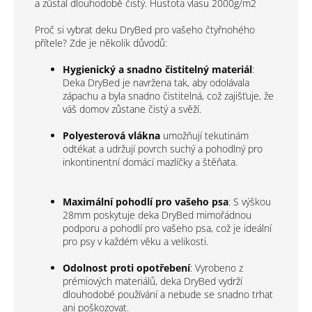
a zůstal dlouhodobě čistý. H
ustota vlasu 2000g/m2
Proč si vybrat deku DryBed pro vašeho čtyřnohého
přítele? Zde je několik důvodů:
Hygienický a snadno čistitelný materiál
:
Deka DryBed je navržena tak, aby odolávala
zápachu a byla snadno čistitelná, což zajišťuje, že
váš domov zůstane čistý a svěží.
Polyesterová vlákna
umožňují tekutinám
odtékat a udržují povrch suchý a pohodlný pro
inkontinentní domácí mazlíčky a štěňata.
Maximální pohodlí pro vašeho psa
: S výškou
28mm poskytuje deka DryBed mimořádnou
podporu a pohodlí pro vašeho psa, což je ideální
pro psy v každém věku a velikosti.
Odolnost proti opotřebení
: Vyrobeno z
prémiových materiálů, deka DryBed vydrží
dlouhodobé používání a nebude se snadno trhat
ani poškozovat.