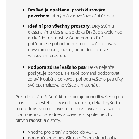
DryBed je opatřena protiskluzovým
povrchem
, který má zároveň izolační účinek.
Ideální pro všechny prostory
: Díky svému
elegantnímu designu se deka DryBed skvěle hodí
do každé místnosti vašeho domu, ať už
potřebujete pohodlné místo pro vašeho psa v
obývacím pokoji, ložnici, nebo dokonce ve
venkovním prostoru.
Podpora zdraví vašeho psa
: Deka nejenže
poskytuje pohodlí, ale také pomáhá podporovat
zdraví kloubů a celkovou pohodu vašeho psa díky
své optimalizované výšce a materiálu.
Pokud hledáte řešení, které spojuje pohodlí vašeho psa
s čistotou a estetikou vaší domácnosti, deka DryBed je
tou nejlepší volbou. Investujte do zdraví a štěstí vašeho
čtyřnohého přítele dnes a užívejte si společně chvil
plných radosti a čistoty.
Vhodné pro praní v pračce do 40 °C
doporučujeme nesušit na přímém slunci ani v