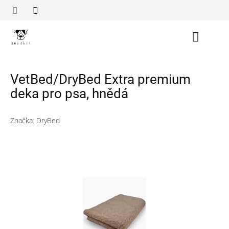
Přejít
na
obsah
Nákupn
košík
VetBed/DryBed Extra premium
deka pro psa, hnědá
Značka:
DryBed