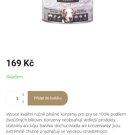
169 Kč
Měrná
Skladem
cena:
Přidat do košíku
Vysoce kvalitní ručně plněné konzervy pro psy se 100% podílem
živočišných bílkovin. Konzervy neobsahují vedlejší produkty,
obiloviny ani sóju, barviva, dochucovadla ani konzervanty! Jsou
extrémně chutné a vyznačují se vysokou stravitelností.