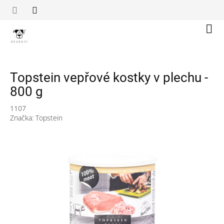
Přejít
na
obsah
Náku
koší
Topstein vepřové kostky v plechu -
800 g
1107
Značka:
Topstein