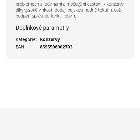
problémech s ledvinami a močovými cestami - konzervy
díky vysoké vlhkosti dodají pejskovi hodně tekutin, což
podpoří správnou funkci ledvin.
Doplňkové parametry
Kategorie
:
Konzervy
EAN
:
8595598902703
Z
á
p
a
t