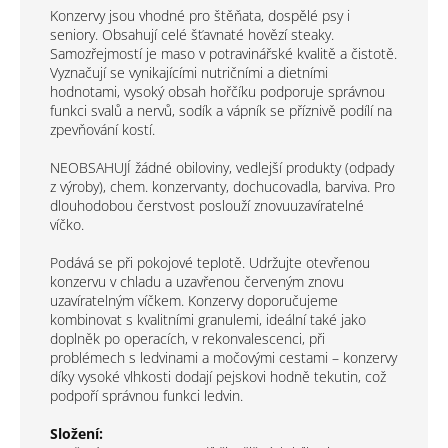
Konzervy jsou vhodné pro štěňata, dospělé psy i
seniory. Obsahují celé šťavnaté hovězí steaky.
Samozřejmostí je maso v potravinářské kvalitě a čistotě.
Vyznačují se vynikajícími nutričními a dietními
hodnotami, vysoký obsah hořčíku podporuje správnou
funkci svalů a nervů, sodík a vápník se příznivě podílí na
zpevňování kostí.
NEOBSAHUJÍ žádné obiloviny, vedlejší produkty (odpady
z výroby), chem. konzervanty, dochucovadla, barviva. Pro
dlouhodobou čerstvost poslouží znovuuzavíratelné
víčko.
Podává se při pokojové teplotě. Udržujte otevřenou
konzervu v chladu a uzavřenou červeným znovu
uzavíratelným víčkem. Konzervy doporučujeme
kombinovat s kvalitními granulemi, ideální také jako
doplněk po operacích, v rekonvalescenci, při
problémech s ledvinami a močovými cestami – konzervy
díky vysoké vlhkosti dodají pejskovi hodně tekutin, což
podpoří správnou funkci ledvin.
Složení: