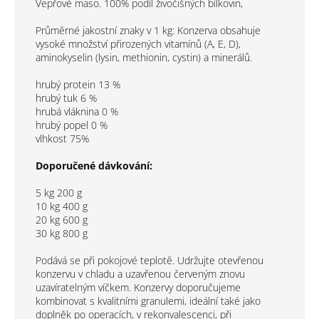
Vepřové maso. 100% podíl živočišných bílkovin,
Průměrné jakostní znaky v 1 kg: Konzerva obsahuje
vysoké množství přirozených vitamínů (A, E, D),
aminokyselin (lysin, methionin, cystin) a minerálů.
hrubý protein 13 %
hrubý tuk 6 %
hrubá vláknina 0 %
hrubý popel 0 %
vlhkost 75%
Doporučené dávkování:
5 kg 200 g
10 kg 400 g
20 kg 600 g
30 kg 800 g
Podává se při pokojové teplotě. Udržujte otevřenou
konzervu v chladu a uzavřenou červeným znovu
uzavíratelným víčkem. Konzervy doporučujeme
kombinovat s kvalitními granulemi, ideální také jako
doplněk po operacích, v rekonvalescenci, při