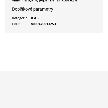
vláknina 0,5 %, popel 2%, vlhkost 82%
Doplňkové parametry
Kategorie
:
B.A.R.F.
EAN
:
8009470013253
Z
á
p
a
t
í