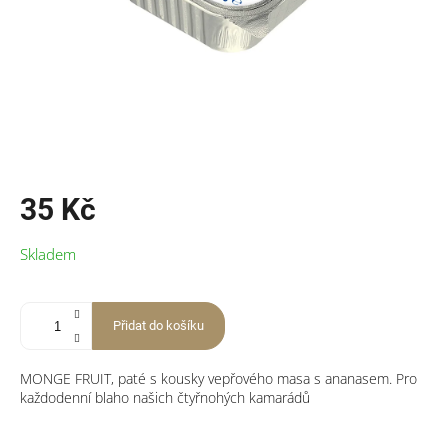
35 Kč
Měrná
Skladem
cena:
Přidat do košíku
MONGE FRUIT, paté s kousky vepřového masa s ananasem. Pro
každodenní blaho našich čtyřnohých kamarádů