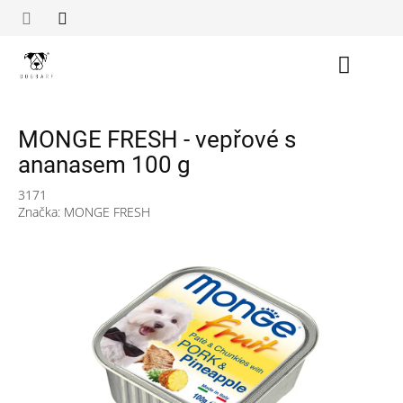
Přejít
na
obsah
Nákupn
košík
MONGE FRESH - vepřové s
ananasem 100 g
3171
Značka:
MONGE FRESH