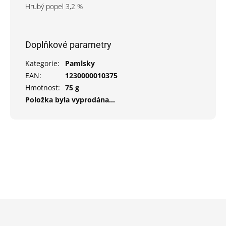
Hrubý popel 3,2 %
Doplňkové parametry
Kategorie
:
Pamlsky
EAN
:
1230000010375
Hmotnost
:
75 g
Položka byla vyprodána…
Z
á