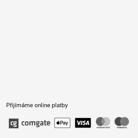
p
a
t
í
Přijímáme online platby