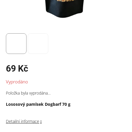
69 Kč
Měrná
Vyprodáno
cena:
Položka byla vyprodána…
Lososový pamlsek Dogbarf 70 g
Detailní informace