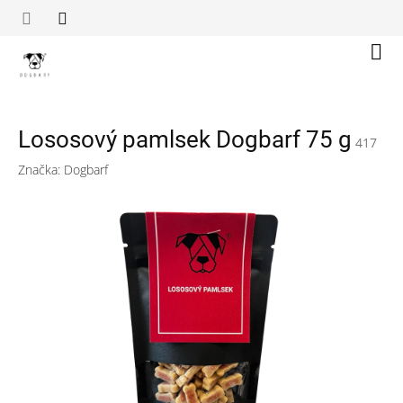
Přejít
na
obsah
Náku
koší
Lososový pamlsek Dogbarf 75 g
417
Značka:
Dogbarf