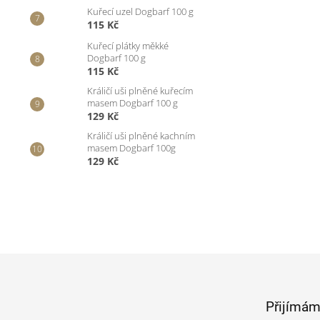
Kuřecí uzel Dogbarf 100 g
115 Kč
Kuřecí plátky měkké
Dogbarf 100 g
115 Kč
Králičí uši plněné kuřecím
masem Dogbarf 100 g
129 Kč
Králičí uši plněné kachním
masem Dogbarf 100g
129 Kč
Z
á
p
Přijímám
a