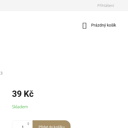
Přihlášení
Nákupní
Prázdný košík
košík
33
39 Kč
Měrná
Skladem
cena:
Přidat do košíku