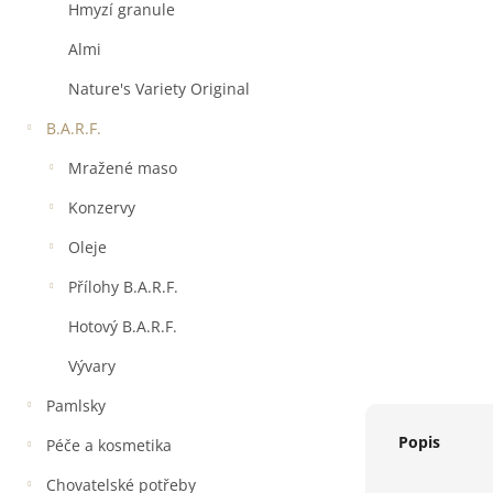
a
Hmyzí granule
n
e
Almi
l
Nature's Variety Original
B.A.R.F.
Mražené maso
Konzervy
Oleje
Přílohy B.A.R.F.
Hotový B.A.R.F.
Vývary
Pamlsky
Popis
Péče a kosmetika
Chovatelské potřeby