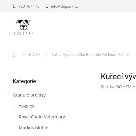
Přejít
723 467 178
info@dogbarf.cz
na
obsah
Domů
B.A.R.F.
Kuřecí vývar v sáčku Bohemia Pet Food 100 ml
P
Kuřecí vý
Přeskočit
o
Kategorie
kategorie
s
Značka:
BOHEMIA
t
Granule pro psy
r
a
Yoggies
n
n
Royal Canin Veterinary
í
Markus Mühle
p