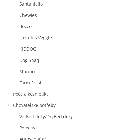
Santaniello
Chewies
Rocco
Lukullus Veggie
KIDDOG
Dog Snaq
Mixáno
Farm Fresh
Péče a kosmetika
Chovatelské potřeby
VetBed deky/DryBed deky
Pelechy
Autosedačky