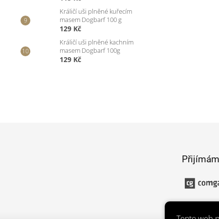
Králičí uši plněné kuřecím
masem Dogbarf 100 g
129 Kč
Králičí uši plněné kachním
masem Dogbarf 100g
129 Kč
Z
á
p
Přijímám
a
t
í
Tento web p