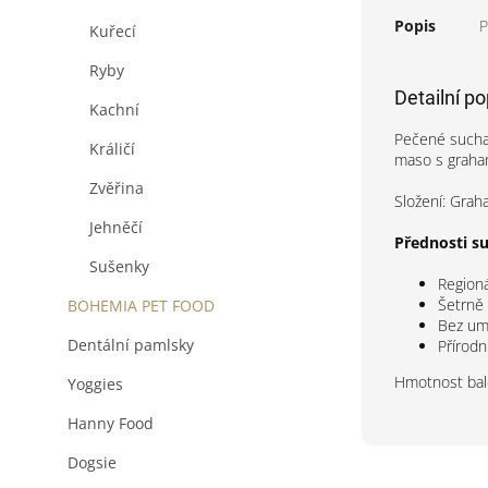
Popis
P
Kuřecí
Ryby
Detailní p
Kachní
Pečené suchar
Králičí
maso s graha
Zvěřina
Složení: Grah
Jehněčí
Přednosti s
Sušenky
Regioná
Šetrně
BOHEMIA PET FOOD
Bez umě
Dentální pamlsky
Přírod
Hmotnost bal
Yoggies
Hanny Food
Dogsie