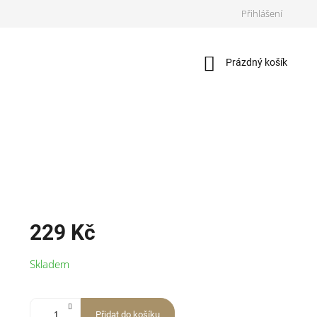
Přihlášení
Nákupní
Prázdný košík
košík
229 Kč
Měrná
Skladem
cena:
Přidat do košíku