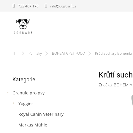
Přejít
723 467 178
info@dogbarf.cz
na
obsah
Domů
Pamlsky
BOHEMIA PET FOOD
Krůtí suchary Bohemia 
P
Krůtí suc
Přeskočit
o
Kategorie
kategorie
s
Značka:
BOHEMIA
t
Granule pro psy
r
a
Yoggies
n
n
Royal Canin Veterinary
í
Markus Mühle
p