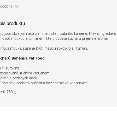
odobné (4)
opis produktu
y jsou skvělým nástrojem na čištění zubního kamene. Hlavní ingrediencí 
movou moukou a tymiánem, který dodává sucharu příjemné aroma.
amová mouka, sušené krůtí maso, řepkový olej, tymián.
ucharů Bohemia Pet Food
lní surovina
 zpracované suchým vzduchem
lých a přidaných látek
ní doplněk vyrobený sušením bez chemické konzervace.
ení: 750 g