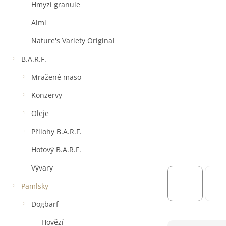
a
Hmyzí granule
n
e
Almi
l
Nature's Variety Original
B.A.R.F.
Mražené maso
Konzervy
Oleje
Přílohy B.A.R.F.
Hotový B.A.R.F.
Vývary
Pamlsky
Dogbarf
Hovězí