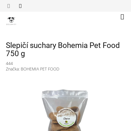
Přejít
na
obsah
Náku
koší
Slepičí suchary Bohemia Pet Food
750 g
444
Značka:
BOHEMIA PET FOOD