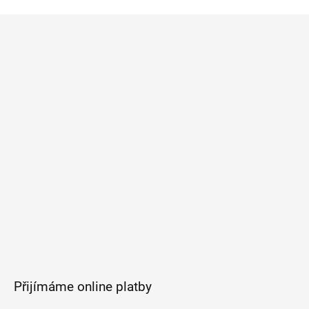
Z
á
p
a
t
í
Přijímáme online platby