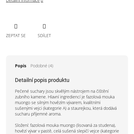
Detailní informace
ZEPTAT SE
SDÍLET
Popis
Podobné (4)
Detailní popis produktu
Pečené suchary jsou skvělým nástrojem na čištění
zubního kamene. Hlavní ingrediencí je fazolová mouka
muongo se silným hovězím vývarem, kvalitními
sušenými vejci (kategorie A) a staurejkou, která dodává
sucharu příjemné aroma.
Složení: fazolová mouka muongo (lisovaná za studena),
hovězí vývar v pastě, celá sušená slepičí vejce (kategorie