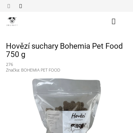
Přejít
na
obsah
Nákupn
košík
Hovězí suchary Bohemia Pet Food
750 g
276
Značka:
BOHEMIA PET FOOD