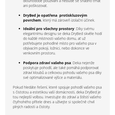
dlouhodobé používání a nebude se snadno trhat
ani poškozovat.
DryBed je opatřena protiskluzovým
povrchem
, který má zároveň izolační účinek.
Ideální pro všechny prostory
: Díky svému
elegantnímu designu se deka DryBed skvěle hodí
do každé místnosti vašeho domu, ať už
potřebujete pohodlné místo pro vašeho psa v
obývacím pokoji, ložnici, nebo dokonce ve
venkovním prostoru.
Podpora zdraví vašeho psa
: Deka nejenže
poskytuje pohodlí, ale také pomáhá podporovat
zdraví kloubů a celkovou pohodu vašeho psa díky
své optimalizované výšce a materiálu.
Pokud hledáte řešení, které spojuje pohodlí vašeho psa
s čistotou a estetikou vaší domácnosti, deka DryBed je
tou nejlepší volbou. Investujte do zdraví a štěstí vašeho
čtyřnohého přítele dnes a užívejte si společně chvil
plných radosti a čistoty.