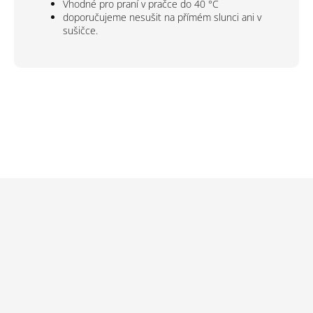
Vhodné pro praní v pračce do 40 °C
doporučujeme nesušit na přímém slunci ani v
sušičce.
Z
á
p
a
t
í