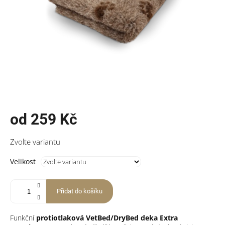
od
259 Kč
Měrná
Zvolte variantu
cena:
Velikost
Přidat do košíku
Funkční
protiotlaková VetBed/DryBed deka
Extra