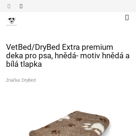
Přejít
na
obsah
Náku
koší
VetBed/DryBed Extra premium
deka pro psa, hnědá- motiv hnědá a
bílá tlapka
Značka:
DryBed