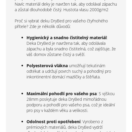
Navíc materiál deky je navržen tak, aby odolával zápachu
a zůstal dlouhodobě čistý. H
ustota vlasu 2000g/m2
Proč si vybrat deku DryBed pro vašeho čtyřnohého
přítele? Zde je několik důvodů:
Hygienický a snadno čistitelný materiál
:
Deka DryBed je navržena tak, aby odolávala
zápachu a byla snadno čistitelná, což zajišťuje, že
váš domov zůstane čistý a svěží.
Polyesterová vlákna
umožňují tekutinám
odtékat a udržují povrch suchý a pohodlný pro
inkontinentní domácí mazlíčky a štěňata.
Maximální pohodlí pro vašeho psa
: S výškou
28mm poskytuje deka DryBed mimořádnou
podporu a pohodlí pro vašeho psa, což je ideální
pro psy v každém věku a velikosti.
Odolnost proti opotřebení
: Vyrobeno z
prémiových materiálů, deka DryBed vydrží