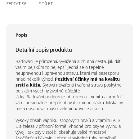
ZEPTAT SE
SDÍLET
Popis
Detailní popis produktu
Barfování je přirozená, vyvážená a chutná cesta, jak dát
vašim pejskům to nejlepší. Jedná se o tepelně
neupravenou i upravenou stravu, která má bezesporu
hned několik výhod.
Pozitivní účinky má na kvalitu
srsti a kůže.
Syrová nevařená i vařená strava poskytne
pejskům všechny životně důležité
látky. Barfování podporuje přirozenou imunitu a umožní
vám individuálně přizpůsobovat krmnou dávku. Miska by
měla obsahovat maso, zeleninu/ovoce a kosti.
Vysoký obsah vápníku, stopových prvků a vitamínu A, B,
E a železa v přírodní formě. Vhodné pro psy ve vývinu a
vývoji, tak psy v zátěži, obsahuje velké množství
živočišných bílkovin. Lehce stravitelné tuky pomáhají