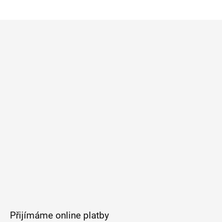
Z
á
p
a
t
í
Přijímáme online platby