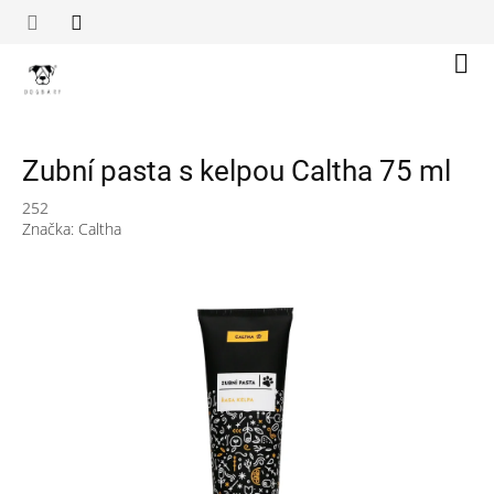
Přejít
na
obsah
Náku
koší
Zubní pasta s kelpou Caltha 75 ml
252
Značka:
Caltha