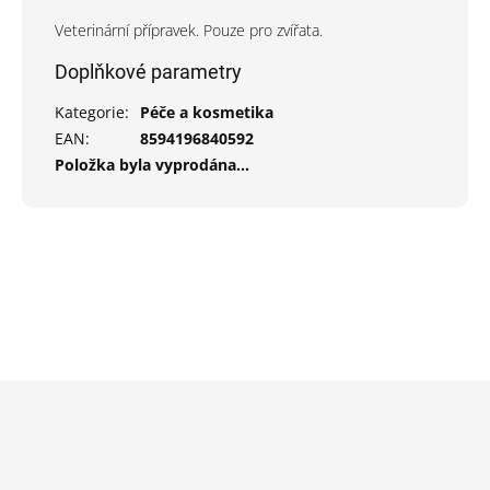
Veterinární přípravek. Pouze pro zvířata.
Doplňkové parametry
Kategorie
:
Péče a kosmetika
EAN
:
8594196840592
Položka byla vyprodána…
Z
á
p
a
t