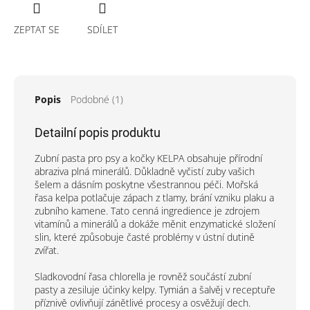
ZEPTAT SE
SDÍLET
Popis
Podobné (1)
Detailní popis produktu
Zubní pasta pro psy a kočky KELPA obsahuje přírodní
abraziva plná minerálů. Důkladně vyčistí zuby vašich
šelem a dásním poskytne všestrannou péči. Mořská
řasa kelpa potlačuje zápach z tlamy, brání vzniku plaku a
zubního kamene. Tato cenná ingredience je zdrojem
vitamínů a minerálů a dokáže měnit enzymatické složení
slin, které způsobuje časté problémy v ústní dutině
zvířat.
Sladkovodní řasa chlorella je rovněž součástí zubní
pasty a zesiluje účinky kelpy. Tymián a šalvěj v receptuře
příznivě ovlivňují zánětlivé procesy a osvěžují dech.