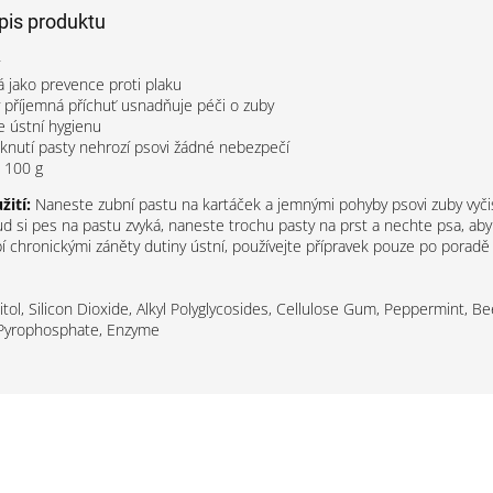
opis produktu
 jako prevence proti plaku
 příjemná příchuť usnadňuje péči o zuby
e ústní hygienu
lknutí pasty nehrozí psovi žádné nebezpečí
100 g
ití:
Naneste zubní pastu na kartáček a jemnými pohyby psovi zuby vyči
 si pes na pastu zvyká, naneste trochu pasty na prst a nechte psa, aby ji
í chronickými záněty dutiny ústní, používejte přípravek pouze po poradě
tol, Silicon Dioxide, Alkyl Polyglycosides, Cellulose Gum, Peppermint, Be
Pyrophosphate, Enzyme