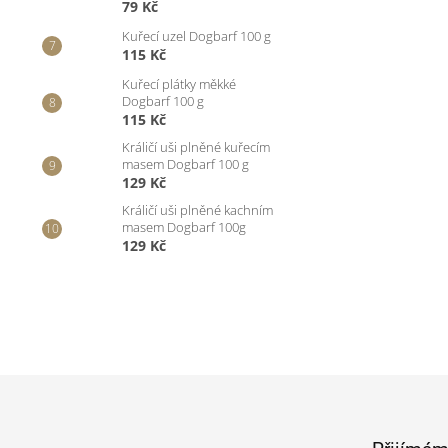
79 Kč
Kuřecí uzel Dogbarf 100 g
115 Kč
Kuřecí plátky měkké
Dogbarf 100 g
115 Kč
Králičí uši plněné kuřecím
masem Dogbarf 100 g
129 Kč
Králičí uši plněné kachním
masem Dogbarf 100g
129 Kč
Z
á
p