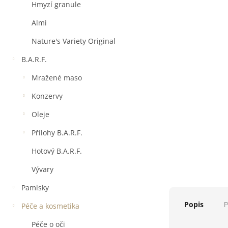
a
Hmyzí granule
n
e
Almi
l
Nature's Variety Original
B.A.R.F.
Mražené maso
Konzervy
Oleje
Přílohy B.A.R.F.
Hotový B.A.R.F.
Vývary
Pamlsky
Popis
P
Péče a kosmetika
Péče o oči