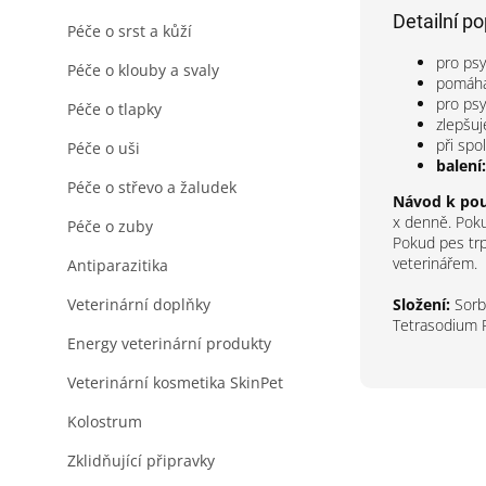
Detailní p
Péče o srst a kůží
pro psy
Péče o klouby a svaly
pomáhá
pro psy
Péče o tlapky
zlepšuj
při spo
Péče o uši
balení:
Péče o střevo a žaludek
Návod k použ
x denně. Pokud
Péče o zuby
Pokud pes trp
veterinářem.
Antiparazitika
Složení:
Sorbi
Veterinární doplňky
Tetrasodium 
Energy veterinární produkty
Veterinární kosmetika SkinPet
Kolostrum
Zklidňující připravky