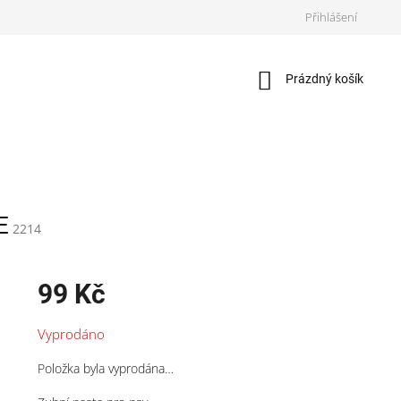
Přihlášení
Nákupní
Prázdný košík
košík
E
2214
99 Kč
Měrná
Vyprodáno
cena:
Položka byla vyprodána…