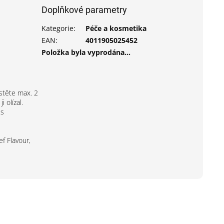
Doplňkové parametry
Kategorie
:
Péče a kosmetika
EAN
:
4011905025452
Položka byla vyprodána…
stěte max. 2
 olízal.
 s
ef Flavour,