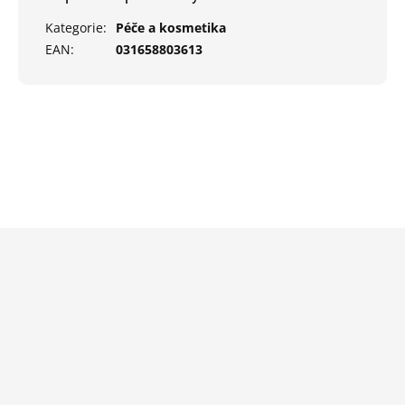
Kategorie
:
Péče a kosmetika
EAN
:
031658803613
Z
á
p
a
t
í