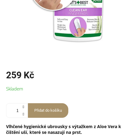
259 Kč
Měrná
Skladem
cena:
Přidat do košíku
Vlhčené hygienické ubrousky s výtažkem z Aloe Vera k
čištění uší, které se nasazují na prst.