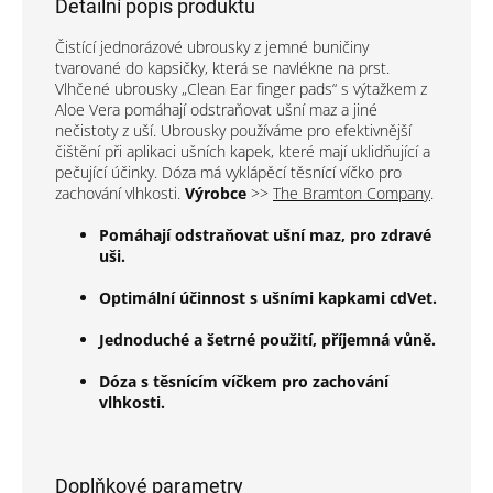
Detailní popis produktu
Čistící jednorázové ubrousky z jemné buničiny
tvarované do kapsičky, která se navlékne na prst.
Vlhčené ubrousky „Clean Ear finger pads“ s výtažkem z
Aloe Vera pomáhají odstraňovat ušní maz a jiné
nečistoty z uší. Ubrousky používáme pro efektivnější
čištění při aplikaci ušních kapek, které mají uklidňující a
pečující účinky. Dóza má vyklápěcí těsnící víčko pro
zachování vlhkosti.
Výrobce
>>
The Bramton Company
.
Pomáhají odstraňovat ušní maz, pro zdravé
uši.
Optimální účinnost s ušními kapkami cdVet.
Jednoduché a šetrné použití, příjemná vůně.
Dóza s těsnícím víčkem pro zachování
vlhkosti.​
Doplňkové parametry