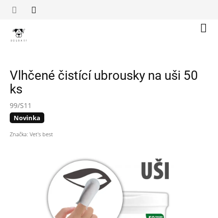
Přejít
na
obsah
Náku
koší
Vlhčené čistící ubrousky na uši 50
ks
99/S11
Novinka
Značka:
Vet's best