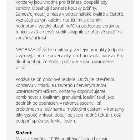
Konzervy jsou vhodné pro štěňata, dospělé psy i
seniory. Obsahují šťavnaté kousky zvěřiny.
Samozřejmostí je maso v potravinářské kvalitě a čistotě.
Vyznačují se vynikajícími nutričními a dietními
hodnotami, vysoký obsah hořčíku podporuje správnou
funkci svalů a nervů, sodík a vápník se příznivě podílí na
zpevňování kostí.
NEOBSAHUJÍ žádné obiloviny, vedlejší produkty (odpady
z výroby), chem. konzervanty, dochucovadla, barviva. Pro
dlouhodobou čerstvost poslouží znovuuzavíratelné
víčko.
Podává se při pokojové teplotě. Udržujte otevřenou
konzervu v chladu a uzavřenou červeným znovu
uzavíratelným víčkem. Konzervy doporučujeme
kombinovat s kvalitními granulemi, ideální také jako
doplněk po operacích, v rekonvalescenci, při
problémech s ledvinami a močovými cestami – konzervy
díky vysoké vlhkosti dodají pejskovi hodně tekutin, což
podpoří správnou funkci ledvin.
Složení:
Maso ze zvěřiny. 100% podíl živočišných bílkovin,