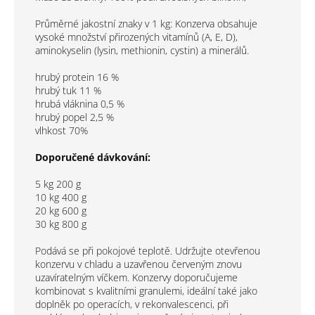
Průměrné jakostní znaky v 1 kg: Konzerva obsahuje
vysoké množství přirozených vitamínů (A, E, D),
aminokyselin (lysin, methionin, cystin) a minerálů.
hrubý protein 16 %
hrubý tuk 11 %
hrubá vláknina 0,5 %
hrubý popel 2,5 %
vlhkost 70%
Doporučené dávkování:
5 kg 200 g
10 kg 400 g
20 kg 600 g
30 kg 800 g
Podává se při pokojové teplotě. Udržujte otevřenou
konzervu v chladu a uzavřenou červeným znovu
uzavíratelným víčkem. Konzervy doporučujeme
kombinovat s kvalitními granulemi, ideální také jako
doplněk po operacích, v rekonvalescenci, při