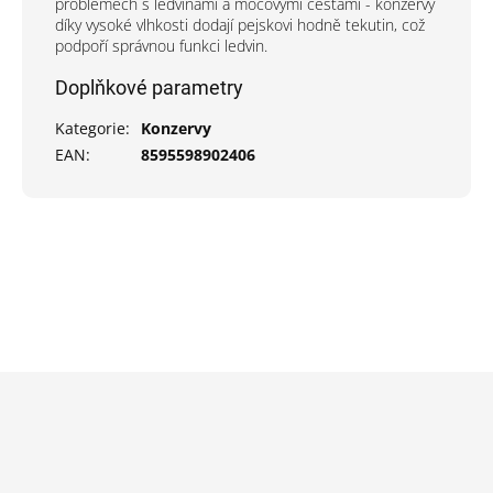
problémech s ledvinami a močovými cestami - konzervy
díky vysoké vlhkosti dodají pejskovi hodně tekutin, což
podpoří správnou funkci ledvin.
Doplňkové parametry
Kategorie
:
Konzervy
EAN
:
8595598902406
Z
á
p
a
t