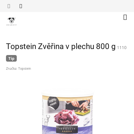
Přejít
na
obsah
Náku
koší
Topstein Zvěřina v plechu 800 g
1110
Tip
Značka:
Topstein