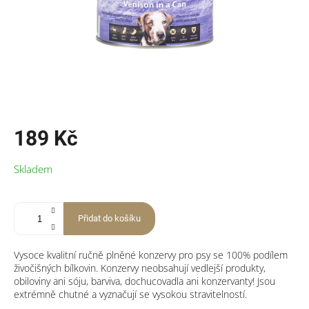
189 Kč
Měrná
Skladem
cena:
Přidat do košíku
Vysoce kvalitní ručně plněné konzervy pro psy se 100% podílem
živočišných bílkovin. Konzervy neobsahují vedlejší produkty,
obiloviny ani sóju, barviva, dochucovadla ani konzervanty! Jsou
extrémně chutné a vyznačují se vysokou stravitelností.