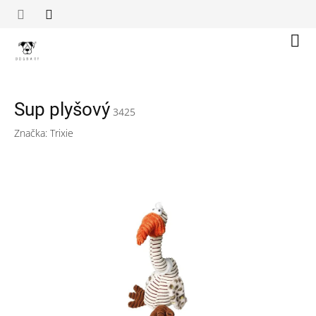
Přejít
na
obsah
Náku
koší
Sup plyšový
3425
Značka:
Trixie