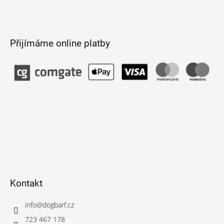
Přijímáme online platby
Kontakt
info
@
dogbarf.cz
723 467 178