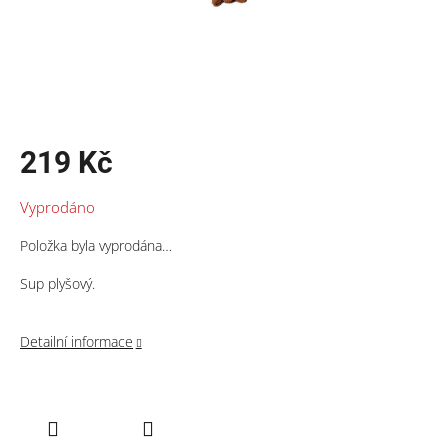
219 Kč
Měrná
Vyprodáno
cena:
Položka byla vyprodána…
Sup plyšový.
Detailní informace