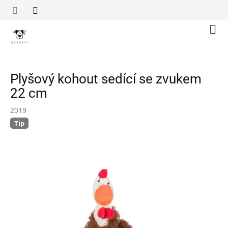
Přejít
na
obsah
Náku
koší
Plyšový kohout sedící se zvukem
22 cm
2019
Tip