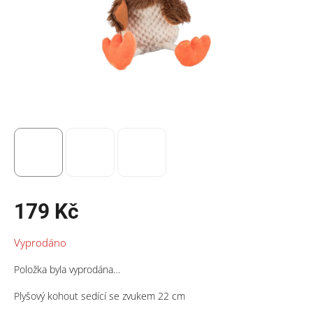
179 Kč
Měrná
Vyprodáno
cena:
Položka byla vyprodána…
Plyšový kohout sedící se zvukem 22 cm