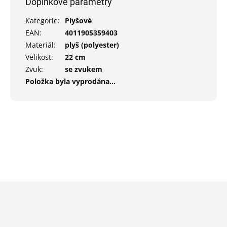
Doplňkové parametry
Kategorie
:
Plyšové
EAN
:
4011905359403
Materiál
:
plyš (polyester)
Velikost
:
22 cm
Zvuk
:
se zvukem
Položka byla vyprodána…
Z
á
p
a