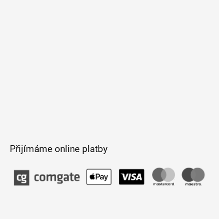
t
í
Přijímáme online platby