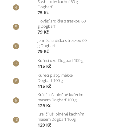
Sushi rolky kachní 60 g
Dogbarf
75 Kč
Hovězí srdíčka s treskou 60
g Dogbarf
79 Kč
Jehněčí srdíčka s treskou 60
g Dogbarf
79 Kč
Kuřecí uzel Dogbarf 100 g
115 Kč
Kuřecí plátky měkké
Dogbarf 100 g
115 Kč
Králičí uši plněné kuřecím
masem Dogbarf 100 g
129 Kč
Králičí uši plněné kachním
masem Dogbarf 100g
129 Kč