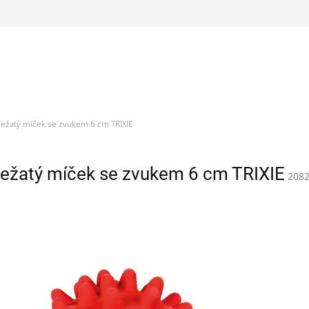
ježatý míček se zvukem 6 cm TRIXIE
ježatý míček se zvukem 6 cm TRIXIE
208