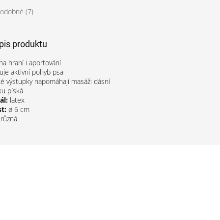
odobné (7)
opis produktu
 na hraní i aportování
je aktivní pohyb psa
ké výstupky napomáhají masáži dásní
sku píská
ál:
latex
t:
ø 6 cm
:
různá