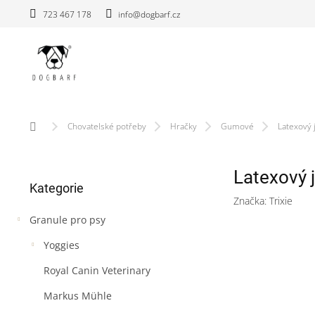
Přejít
723 467 178
info@dogbarf.cz
na
obsah
Domů
Chovatelské potřeby
Hračky
Gumové
Latexový 
P
Latexový 
Přeskočit
o
Kategorie
kategorie
s
Značka:
Trixie
t
Granule pro psy
r
a
Yoggies
n
n
Royal Canin Veterinary
í
Markus Mühle
p