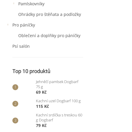
Pamlskovníky
Ohrádky pro štěňata a podložky
Pro páníčky
Oblečení a doplňky pro páníčky
Psí salón
Top 10 produktů
Jehněčí pamlsek Dogbarf
75 g
69 Kč
Kachní uzel Dogbarf 100 g
115 Kč
Kachní srdíčka s treskou 60
g Dogbarf
79 Kč