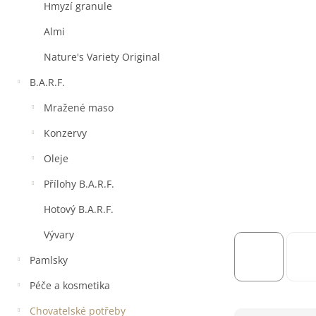
a
Hmyzí granule
n
e
Almi
l
Nature's Variety Original
B.A.R.F.
Mražené maso
Konzervy
Oleje
Přílohy B.A.R.F.
Hotový B.A.R.F.
Vývary
Pamlsky
Péče a kosmetika
Chovatelské potřeby