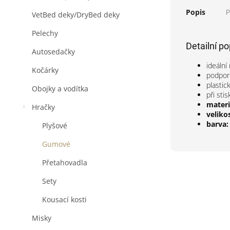
Popis
P
VetBed deky/DryBed deky
Pelechy
Detailní p
Autosedačky
ideální
Kočárky
podporu
plastic
Obojky a vodítka
při sti
materi
Hračky
velikos
barva
Plyšové
Gumové
Přetahovadla
Sety
Kousací kosti
Misky