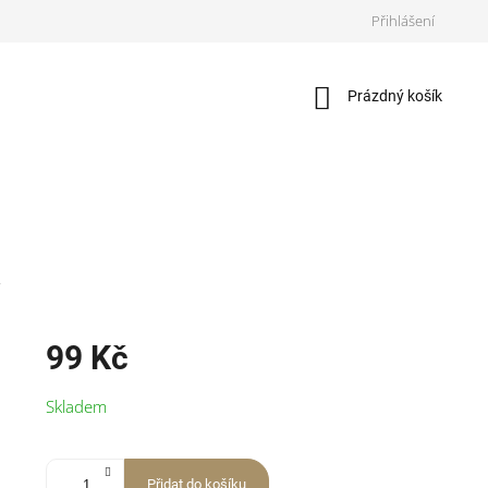
Přihlášení
Nákupní
Prázdný košík
košík
2
99 Kč
Měrná
Skladem
cena:
Přidat do košíku