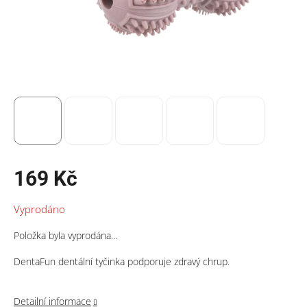
169 Kč
Měrná
Vyprodáno
cena:
Položka byla vyprodána…
DentaFun dentální tyčinka podporuje zdravý chrup.
Detailní informace