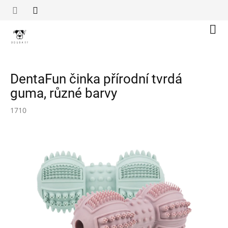
Přejít
na
obsah
Náku
koší
DentaFun činka přírodní tvrdá
guma, různé barvy
1710