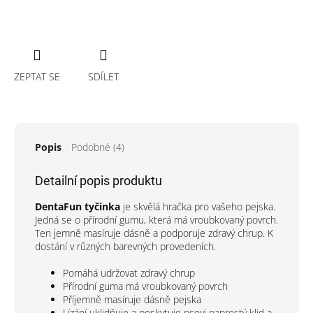
ZEPTAT SE
SDÍLET
Popis
Podobné (4)
Detailní popis produktu
DentaFun tyčinka
je skvělá hračka pro vašeho pejska.
Jedná se o přírodní gumu, která má vroubkovaný povrch.
Ten jemně masíruje dásně a podporuje zdravý chrup. K
dostání v různých barevných provedeních.
Pomáhá udržovat zdravý chrup
Přírodní guma má vroubkovaný povrch
Příjemně masíruje dásně pejska
Lízání uklidňuje a poskytuje psovi naprostý klid a