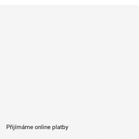
Z
á
p
a
t
í
Přijímáme online platby