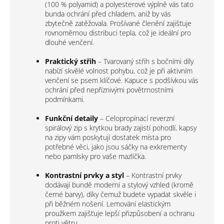
(100 % polyamid) a polyesterové výplně vás tato
bunda ochrání před chladem, aniž by vás
zbytečně zatěžovala. Prošívané členění zajišťuje
rovnoměrnou distribuci tepla, což je ideální pro
dlouhé venčení.
Praktický střih
– Tvarovaný střih s bočními díly
nabízí skvělé volnost pohybu, což je při aktivním
venčení se psem klíčové. Kapuce s podšívkou vás
ochrání před nepříznivými povětrnostními
podmínkami.
Funkční detaily
– Celopropínací reverzní
spirálový zip s krytkou brady zajistí pohodlí, kapsy
na zipy vám poskytují dostatek místa pro
potřebné věci, jako jsou sáčky na exkrementy
nebo pamlsky pro vaše mazlíčka.
Kontrastní prvky a styl
– Kontrastní prvky
dodávají bundě moderní a stylový vzhled (kromě
černé barvy), díky čemuž budete vypadat skvěle i
při běžném nošení. Lemování elastickým
proužkem zajišťuje lepší přizpůsobení a ochranu
proti větru.