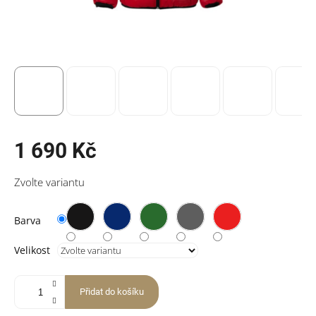
1 690 Kč
Měrná
Zvolte variantu
cena:
Barva
Velikost
Přidat do košíku