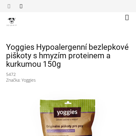
Přejít
na
obsah
Náku
koší
Yoggies Hypoalergenní bezlepkové
piškoty s hmyzím proteinem a
kurkumou 150g
5472
Značka:
Yoggies