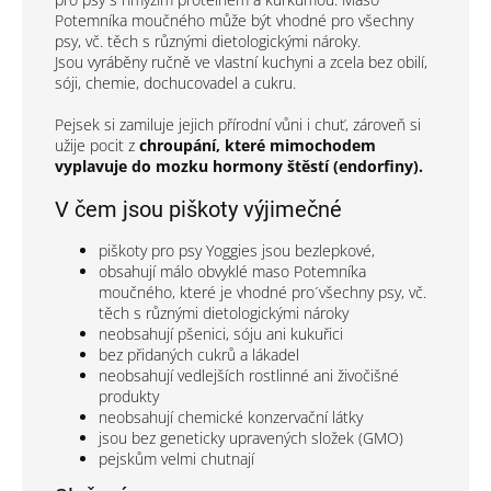
Potemníka moučného může být vhodné pro všechny
psy, vč. těch s různými dietologickými nároky.
Jsou vyráběny ručně ve vlastní kuchyni a zcela bez obilí,
sóji, chemie, dochucovadel a cukru.
Pejsek si zamiluje jejich přírodní vůni i chuť, zároveň si
užije pocit z
chroupání, které mimochodem
vyplavuje do mozku hormony štěstí (endorfiny).
V čem jsou piškoty výjimečné
piškoty pro psy Yoggies jsou bezlepkové,
obsahují málo obvyklé maso Potemníka
moučného, které je vhodné pro´všechny psy, vč.
těch s různými dietologickými nároky
neobsahují pšenici, sóju ani kukuřici
bez přidaných cukrů a lákadel
neobsahují vedlejších rostlinné ani živočišné
produkty
neobsahují chemické konzervační látky
jsou bez geneticky upravených složek (GMO)
pejskům velmi chutnají