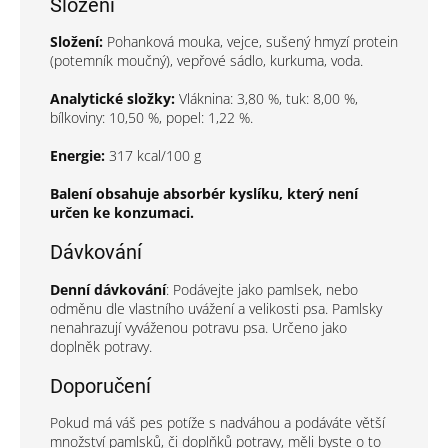
Složení
Složení:
Pohanková mouka, vejce, sušený hmyzí protein
(potemník moučný), vepřové sádlo, kurkuma, voda.
Analytické složky:
Vláknina: 3,80 %, tuk: 8,00 %,
bílkoviny: 10,50 %, popel: 1,22 %.
Energie:
317 kcal/100 g
Balení obsahuje absorbér kyslíku, který není
určen ke konzumaci.
Dávkování
Denní dávkování
: Podávejte jako pamlsek, nebo
odměnu dle vlastního uvážení a velikosti psa. Pamlsky
nenahrazují vyváženou potravu psa. Určeno jako
doplněk potravy.
Doporučení
Pokud má váš pes potíže s nadváhou a podáváte větší
množství pamlsků, či doplňků potravy, měli byste o to