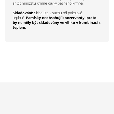
snížit množství krmné dávky běžného krmiva.
Skladování:
Skladujte v suchu při pokojové
teplotě.
Pamlsky neobsahují konzervanty, proto
by neměly být skladovány ve vlhku v kombinaci s
teplem.
Z
á
p
a
t
í