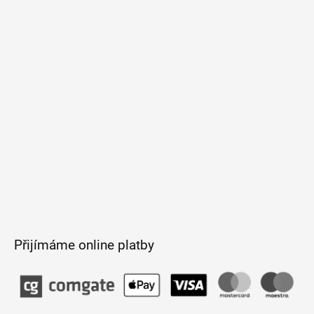
p
a
t
í
Přijímáme online platby