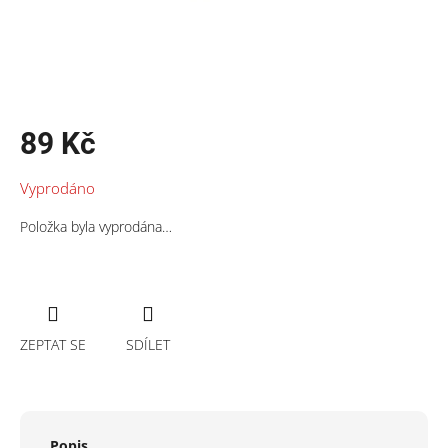
89 Kč
Měrná
Vyprodáno
cena:
Položka byla vyprodána…
ZEPTAT SE
SDÍLET
Popis