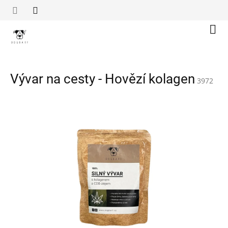
Přejít
na
obsah
Náku
koší
Vývar na cesty - Hovězí kolagen
3972