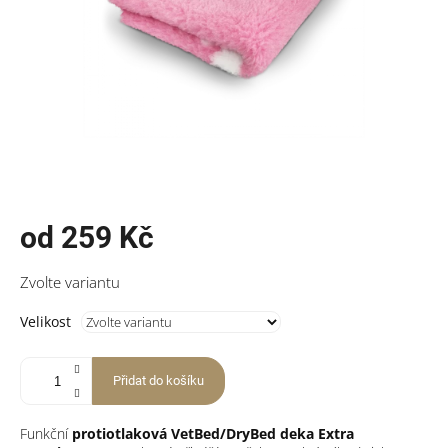
od
259 Kč
Měrná
Zvolte variantu
cena:
Velikost
Přidat do košíku
Funkční
protiotlaková VetBed/DryBed deka
Extra