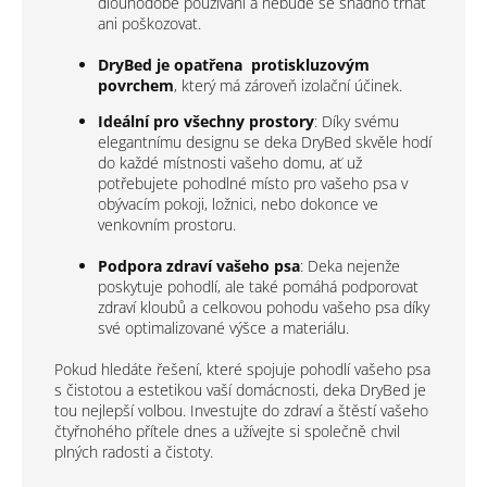
dlouhodobé používání a nebude se snadno trhat
ani poškozovat.
DryBed je opatřena protiskluzovým
povrchem
, který má zároveň izolační účinek.
Ideální pro všechny prostory
: Díky svému
elegantnímu designu se deka DryBed skvěle hodí
do každé místnosti vašeho domu, ať už
potřebujete pohodlné místo pro vašeho psa v
obývacím pokoji, ložnici, nebo dokonce ve
venkovním prostoru.
Podpora zdraví vašeho psa
: Deka nejenže
poskytuje pohodlí, ale také pomáhá podporovat
zdraví kloubů a celkovou pohodu vašeho psa díky
své optimalizované výšce a materiálu.
Pokud hledáte řešení, které spojuje pohodlí vašeho psa
s čistotou a estetikou vaší domácnosti, deka DryBed je
tou nejlepší volbou. Investujte do zdraví a štěstí vašeho
čtyřnohého přítele dnes a užívejte si společně chvil
plných radosti a čistoty.