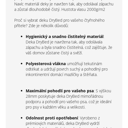
Navíc materiál deky je navržen tak, aby odolával zápachu
a zůstal dlouhodobě čistý. H
ustota vlasu 2000g/m2
Proč si vybrat deku DryBed pro vašeho čtyřnohého
přítele? Zde je několik důvodů:
Hygienický a snadno čistitelný materiál
:
Deka DryBed je navržena tak, aby odolávala
zápachu a byla snadno čistitelná, což zajišťuje, že
váš domov zůstane čistý a svěží.
Polyesterová vlákna
umožňují tekutinám
odtékat a udržují povrch suchý a pohodlný pro
inkontinentní domácí mazlíčky a štěňata.
Maximální pohodlí pro vašeho psa
: S výškou
28mm poskytuje deka DryBed mimořádnou
podporu a pohodlí pro vašeho psa, což je ideální
pro psy v každém věku a velikosti.
Odolnost proti opotřebení
: Vyrobeno z
prémiových materiálů, deka DryBed vydrží