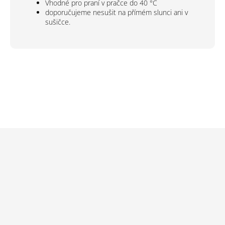
Vhodné pro praní v pračce do 40 °C
doporučujeme nesušit na přímém slunci ani v
sušičce.
Z
á
p
a
t
í