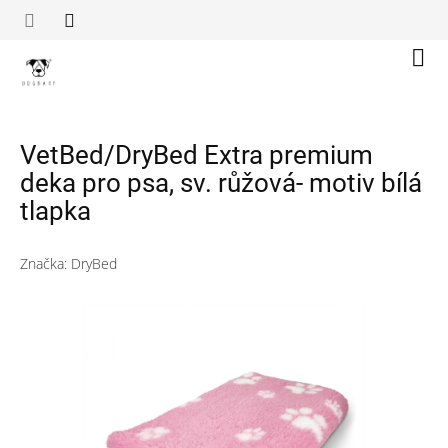
Přejít
na
obsah
Náku
koší
VetBed/DryBed Extra premium
deka pro psa, sv. růžová- motiv bílá
tlapka
Značka:
DryBed