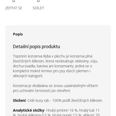
ZEPTAT SE
SDÍLET
Popis
Detailní popis produktu
Topstein konzerva Ryba v plechu je konzerva plná
živočišných bílkovin, která neobsahuje obiloviny, sóju,
dochucovadla, barviva ani konzervanty. Jedná se o
kompletní mokré krmivo pro psy všech plemen i
věkových kategorií.
Konzerva je dodávána se znovu uzavíratelným víčkem
pro uchování čerstvosti po otevření.
Složení
: Celé kusy ryb - 100% podíl živočišných bílkovin.
Analytické složky
: Hrubý protein 16 %, hrubý tuk 11
%, hrubá vláknina 0,5 %,
hrubý popel
2,5 %, vlhkost 70