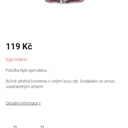
119 Kč
Měrná
Vyprodáno
cena:
Položka byla vyprodána…
Ručně plněná konzerva s celými kusy ryb. Dodáváno se znovu
uzavíratelným víčkem.
Detailní informace