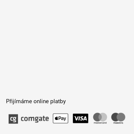
a
t
í
Přijímáme online platby