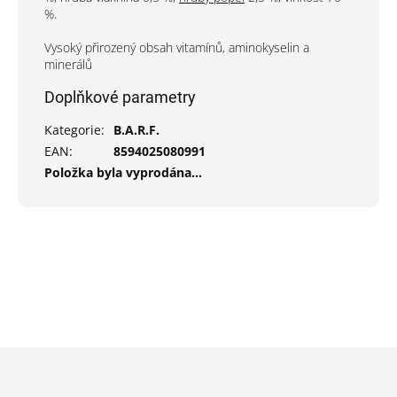
%.
Vysoký přirozený obsah vitamínů, aminokyselin a
minerálů
Doplňkové parametry
Kategorie
:
B.A.R.F.
EAN
:
8594025080991
Položka byla vyprodána…
Z
á
p