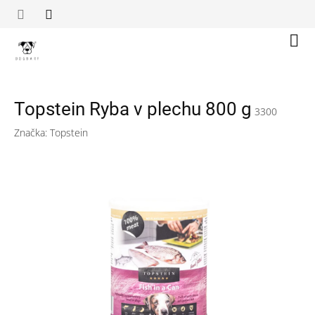
Přejít
na
obsah
Náku
koší
Topstein Ryba v plechu 800 g
3300
Značka:
Topstein