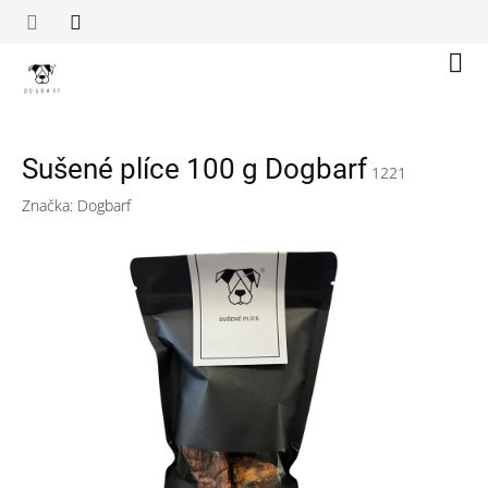
Přejít
na
obsah
Náku
koší
Sušené plíce 100 g Dogbarf
1221
Značka:
Dogbarf