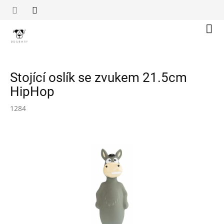
Přejít
na
obsah
Náku
koší
Stojící oslík se zvukem 21.5cm
HipHop
1284